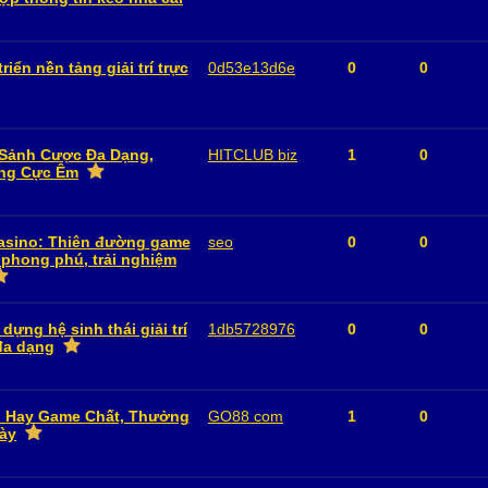
riển nền tảng giải trí trực
0d53e13d6e
0
0
 Sảnh Cược Đa Dạng,
HITCLUB biz
1
0
ng Cực Êm
asino: Thiên đường game
seo
0
0
phong phú, trải nghiệm
dựng hệ sinh thái giải trí
1db5728976
0
0
đa dạng
o Hay Game Chất, Thưởng
GO88 com
1
0
ày