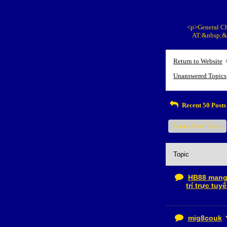
<p>General Ch
AT:&nbsp;&n
Return to Website
Unanswered Topics
Recent 50 Posts
Start a New Topic
Topic
HB88 mang 
trí trực tuy
mig8couk