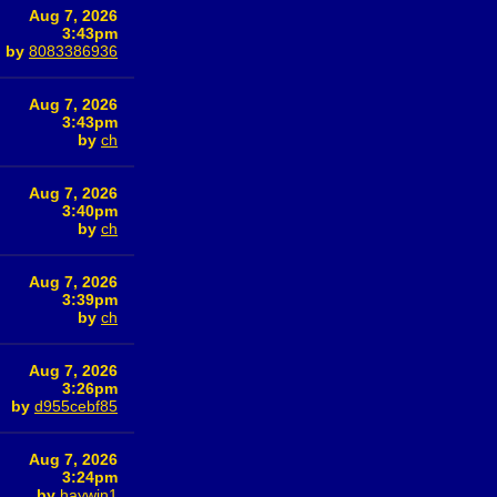
Aug 7, 2026
3:43pm
by
8083386936
Aug 7, 2026
3:43pm
by
ch
Aug 7, 2026
3:40pm
by
ch
Aug 7, 2026
3:39pm
by
ch
Aug 7, 2026
3:26pm
by
d955cebf85
Aug 7, 2026
3:24pm
by
haywin1