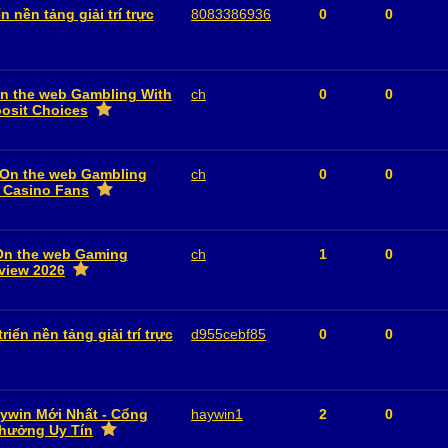
n nền tảng giải trí trực
8083386936
0
0
n the web Gambling With
ch
0
0
osit Choices
 On the web Gambling
ch
0
0
r Casino Fans
On the web Gaming
ch
1
0
view 2026
riển nền tảng giải trí trực
d955cebf85
0
0
aywin Mới Nhất - Cổng
haywin1
2
0
hưởng Uy Tín