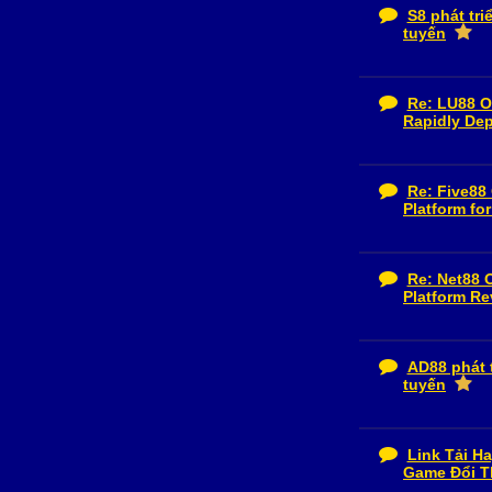
S8 phát triể
tuyến
Re: LU88 O
Rapidly Dep
Re: Five88
Platform fo
Re: Net88 
Platform Re
AD88 phát t
tuyến
Link Tải H
Game Đổi T