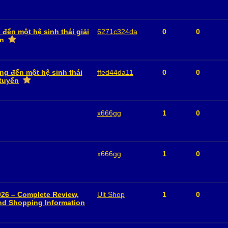
đến một hệ sinh thái giải
6271c324da
0
0
ến
g đến một hệ sinh thái
ffed44da11
0
0
 tuyến
x666gg
1
0
x666gg
1
0
026 – Complete Review,
Ult Shop
1
0
nd Shopping Information