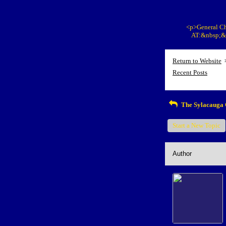
<p>General Ch
AT:&nbsp;&n
Return to Website
Recent Posts
The Sylacauga 
Start a New Topic
Author