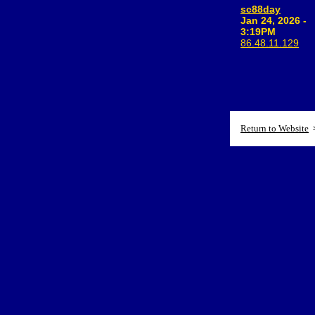
sc88day
Jan 24, 2026 -
3:19PM
86.48.11.129
Return to Website