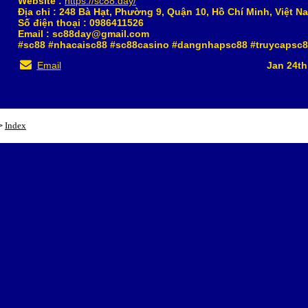
Website :
https://sc88.day/
Địa chỉ : 248 Bà Hạt, Phường 9, Quận 10, Hồ Chí Minh, Việt N
Số điện thoại : 0986411526
Email : sc88day@gmail.com
#sc88 #nhacaisc88 #sc88casino #dangnhapsc88 #truycapsc
Email
Jan 24th
Index
>