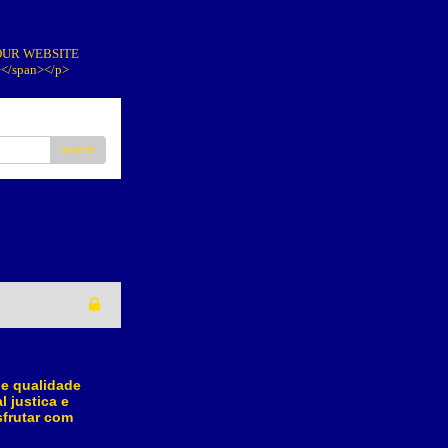
IT OUR WEBSITE
></span></p>
search
 e qualidade
 justica e
sfrutar com