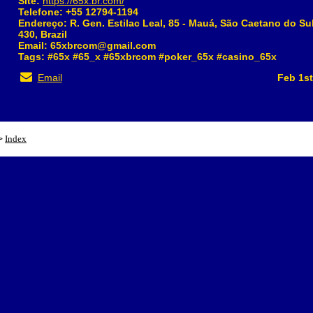
Site:
https://65x.br.com/
Telefone: +55 12794-1194
Endereço: R. Gen. Estilac Leal, 85 - Mauá, São Caetano do Sul
430, Brazil
Email: 65xbrcom@gmail.com
Tags: #65x #65_x #65xbrcom #poker_65x #casino_65x
Email
Feb 1st
Index
>