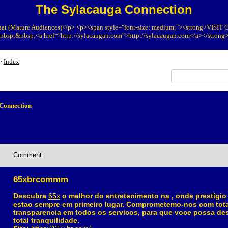
The Sylacauga Connection
at (Mature Audiences)</p> <p><span style="font-size: medium;"><strong>VIS
bsp;&nbsp;<a href="http://sylacaugan.com">http://sylacaugan.com</a></strong
Index
>
Connection
Comment
65xbrcommm
Descubra
65x
o melhor do entretenimento na , onde prestígio
estao sempre em primeiro lugar. Comprometemo-nos com total
transparencia em todos os servicos, para que voce possa de
total tranquilidade.