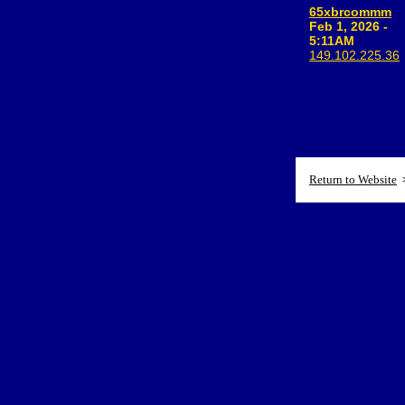
65xbrcommm
Feb 1, 2026 -
5:11AM
149.102.225.36
Return to Website