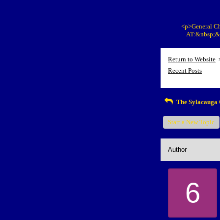
<p>General Ch
AT:&nbsp;&n
Return to Website
Recent Posts
The Sylacauga 
Start a New Topic
Author
6