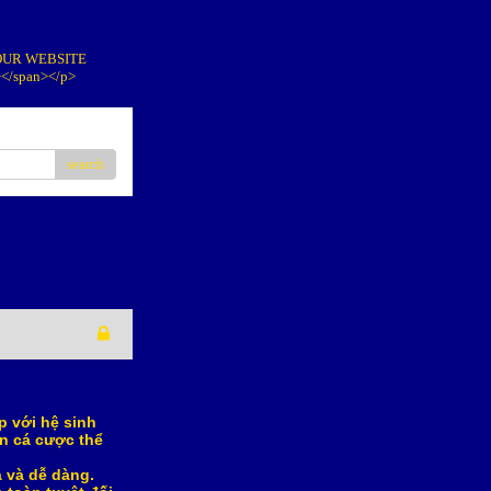
IT OUR WEBSITE
></span></p>
search
p với hệ sinh
ến cá cược thể
à và dễ dàng.