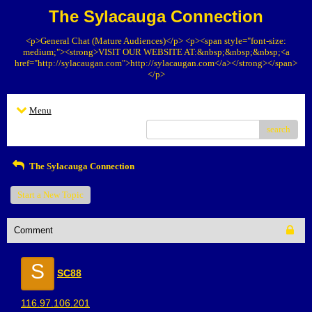
The Sylacauga Connection
<p>General Chat (Mature Audiences)</p> <p><span style="font-size:
medium;"><strong>VISIT OUR WEBSITE AT:&nbsp;&nbsp;&nbsp;<a
href="http://sylacaugan.com">http://sylacaugan.com</a></strong></span>
</p>
Menu
search
The Sylacauga Connection
Start a New Topic
Comment
S
SC88
116.97.106.201