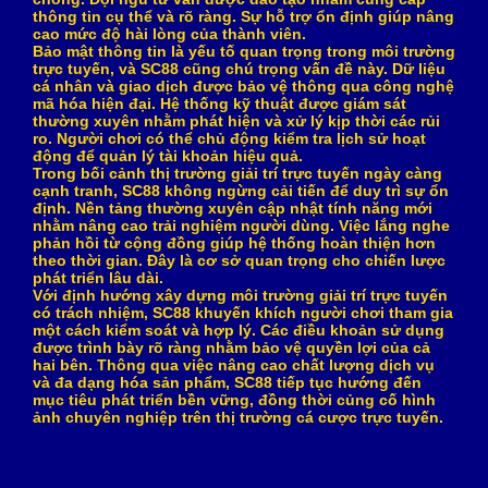
thông tin cụ thể và rõ ràng. Sự hỗ trợ ổn định giúp nâng
cao mức độ hài lòng của thành viên.
Bảo mật thông tin là yếu tố quan trọng trong môi trường
trực tuyến, và SC88 cũng chú trọng vấn đề này. Dữ liệu
cá nhân và giao dịch được bảo vệ thông qua công nghệ
mã hóa hiện đại. Hệ thống kỹ thuật được giám sát
thường xuyên nhằm phát hiện và xử lý kịp thời các rủi
ro. Người chơi có thể chủ động kiểm tra lịch sử hoạt
động để quản lý tài khoản hiệu quả.
Trong bối cảnh thị trường giải trí trực tuyến ngày càng
cạnh tranh, SC88 không ngừng cải tiến để duy trì sự ổn
định. Nền tảng thường xuyên cập nhật tính năng mới
nhằm nâng cao trải nghiệm người dùng. Việc lắng nghe
phản hồi từ cộng đồng giúp hệ thống hoàn thiện hơn
theo thời gian. Đây là cơ sở quan trọng cho chiến lược
phát triển lâu dài.
Với định hướng xây dựng môi trường giải trí trực tuyến
có trách nhiệm, SC88 khuyến khích người chơi tham gia
một cách kiểm soát và hợp lý. Các điều khoản sử dụng
được trình bày rõ ràng nhằm bảo vệ quyền lợi của cả
hai bên. Thông qua việc nâng cao chất lượng dịch vụ
và đa dạng hóa sản phẩm, SC88 tiếp tục hướng đến
mục tiêu phát triển bền vững, đồng thời củng cố hình
ảnh chuyên nghiệp trên thị trường cá cược trực tuyến.