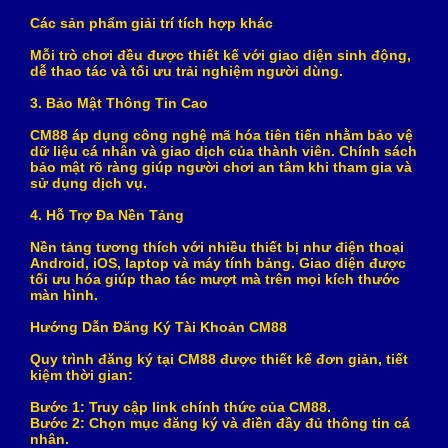
Các sản phẩm giải trí tích hợp khác
Mỗi trò chơi đều được thiết kế với giao diện sinh động,
dễ thao tác và tối ưu trải nghiệm người dùng.
3. Bảo Mật Thông Tin Cao
CM88 áp dụng công nghệ mã hóa tiên tiến nhằm bảo vệ
dữ liệu cá nhân và giao dịch của thành viên. Chính sách
bảo mật rõ ràng giúp người chơi an tâm khi tham gia và
sử dụng dịch vụ.
4. Hỗ Trợ Đa Nền Tảng
Nền tảng tương thích với nhiều thiết bị như điện thoại
Android, iOS, laptop và máy tính bảng. Giao diện được
tối ưu hóa giúp thao tác mượt mà trên mọi kích thước
màn hình.
Hướng Dẫn Đăng Ký Tài Khoản CM88
Quy trình đăng ký tại CM88 được thiết kế đơn giản, tiết
kiệm thời gian:
Bước 1: Truy cập link chính thức của CM88.
Bước 2: Chọn mục đăng ký và điền đầy đủ thông tin cá
nhân.