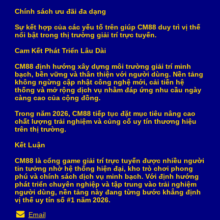
Chính sách ưu đãi đa dạng
Sự kết hợp của các yếu tố trên giúp CM88 duy trì vị thế
nổi bật trong thị trường giải trí trực tuyến.
Cam Kết Phát Triển Lâu Dài
CM88 định hướng xây dựng môi trường giải trí minh
bạch, bền vững và thân thiện với người dùng. Nền tảng
không ngừng cập nhật công nghệ mới, cải tiến hệ
thống và mở rộng dịch vụ nhằm đáp ứng nhu cầu ngày
càng cao của cộng đồng.
Trong năm 2026, CM88 tiếp tục đặt mục tiêu nâng cao
chất lượng trải nghiệm và củng cố uy tín thương hiệu
trên thị trường.
Kết Luận
CM88 là cổng game giải trí trực tuyến được nhiều người
tin tưởng nhờ hệ thống hiện đại, kho trò chơi phong
phú và chính sách dịch vụ minh bạch. Với định hướng
phát triển chuyên nghiệp và tập trung vào trải nghiệm
người dùng, nền tảng này đang từng bước khẳng định
vị thế uy tín số #1 năm 2026.
Email