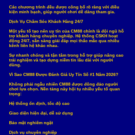
Các chương trình đều được công bố rõ ràng với điều
kiện minh bạch, giúp người chơi dễ dàng tham gia.
Dịch Vụ Chăm Sóc Khách Hàng 24/7
Một yếu tố tạo nên uy tín của CM88 chính là đội ngũ hỗ
trợ khách hàng chuyên nghiệp. Hệ thống CSKH hoạt
động 24/7, sẵn sàng giải đáp mọi thắc mắc qua nhiều
kênh liên hệ khác nhau.
Sự nhanh chóng và tận tâm trong hỗ trợ giúp nâng cao
trải nghiệm và tạo dựng niềm tin lâu dài với người
dùng.
Vì Sao CM88 Được Đánh Giá Uy Tín Số #1 Năm 2026?
Không phải ngẫu nhiên CM88 được đông đảo người
chơi lựa chọn. Nền tảng này hội tụ nhiều yếu tố quan
trọng:
Hệ thống ổn định, tốc độ cao
Giao diện hiện đại, dễ sử dụng
Bảo mật nghiêm ngặt
Dịch vụ chuyên nghiệp