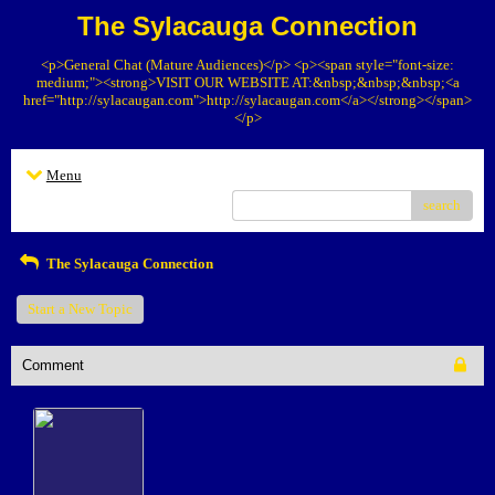
The Sylacauga Connection
<p>General Chat (Mature Audiences)</p> <p><span style="font-size:
medium;"><strong>VISIT OUR WEBSITE AT:&nbsp;&nbsp;&nbsp;<a
href="http://sylacaugan.com">http://sylacaugan.com</a></strong></span>
</p>
Menu
search
The Sylacauga Connection
Start a New Topic
Comment