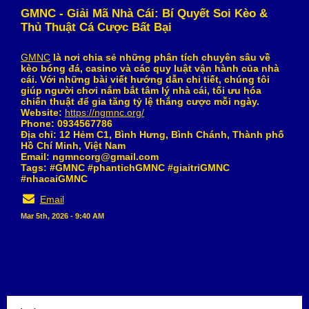
GMNC - Giải Mã Nhà Cái: Bí Quyết Soi Kèo &
Thủ Thuật Cá Cược Bất Bại
GMNC
là nơi chia sẻ những phân tích chuyên sâu về
kèo bóng đá, casino và các quy luật vận hành của nhà
cái. Với những bài viết hướng dẫn chi tiết, chúng tôi
giúp người chơi nắm bắt tâm lý nhà cái, tối ưu hóa
chiến thuật để gia tăng tỷ lệ thắng cược mỗi ngày.
Website:
https://ngmnc.org/
Phone: 0934567786
Địa chỉ: 12 Hẻm C1, Bình Hưng, Bình Chánh, Thành phố
Hồ Chí Minh, Việt Nam
Email: ngmncorg@gmail.com
Tags: #GMNC #phantichGMNC #giaitriGMNC
#nhacaiGMNC
Email
Mar 5th, 2026 - 9:40 AM