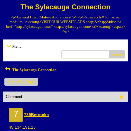
The Sylacauga Connection
<p>General Chat (Mature Audiences)</p> <p><span style="font-size:
medium;"><strong>VISIT OUR WEBSITE AT:&nbsp;&nbsp;&nbsp;<a
href="http://sylacaugan.com">http://sylacaugan.com</a></strong></span>
</p>
Menu
search
The Sylacauga Connection
Start a New Topic
Comment
7
789Betrocks
45.134.191.23