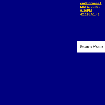
cm88fitness1
Mar 6, 2026 -
9:36PM
42.118.51.41
Return to Website