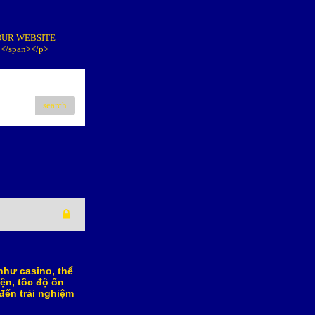
IT OUR WEBSITE
></span></p>
search
như casino, thể
iện, tốc độ ổn
đến trải nghiệm