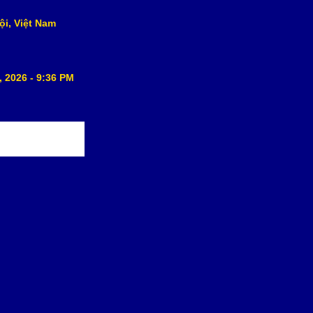
i, Việt Nam
, 2026 - 9:36 PM