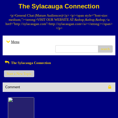
The Sylacauga Connection
<p>General Chat (Mature Audiences)</p> <p><span style="font-size:
medium;"><strong>VISIT OUR WEBSITE AT:&nbsp;&nbsp;&nbsp;<a
href="http://sylacaugan.com">http://sylacaugan.com</a></strong></span>
</p>
Menu
search
The Sylacauga Connection
Start a New Topic
Comment