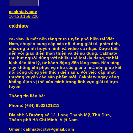
ccakhiatvcctv
104.28.156.220
cakhiatv
cakhiatv
là một nền tảng trực tuyến phổ biến tại Việt
Nam, chuyên cung cấp các nội dung giải trí, phim ảnh,
chương trình truyền hình và video ca nhạc. Được biết
đến với giao diện thân thiện và dễ sử dụng, Cakhiatv
thu hút người dùng với nhiều thể loại đa dạng, từ hài
kịch đến tâm lý, từ hành động đến lãng mạn. Nền tảng
này không chỉ phục vụ nhu cầu giải trí mà còn giúp kết
nối cộng đồng yêu thích điện ảnh. Với việc cập nhật
thường xuyên các sản phẩm mới, Cakhiatv ngày càng
khẳng định vị thế của mình trong lĩnh vực giải trí trực
tuyến.
Thông tin liên hệ:
Phone: (+84) 8532121211
Địa chỉ: 6 Đường số 12, Long Thạnh Mỹ, Thủ Đức,
Thành phố Hồ Chí Minh, Việt Nam
Gmail: cakhiatvcctv@gmail.com