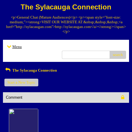
The Sylacauga Connection
<p>General Chat (Mature Audiences)</p> <p><span style="font-size:
medium;"><strong>VISIT OUR WEBSITE AT:&nbsp;&nbsp;&nbsp;<a
href="http://sylacaugan.com">http://sylacaugan.com</a></strong></span>
</p>
Menu
search
The Sylacauga Connection
Start a New Topic
Comment