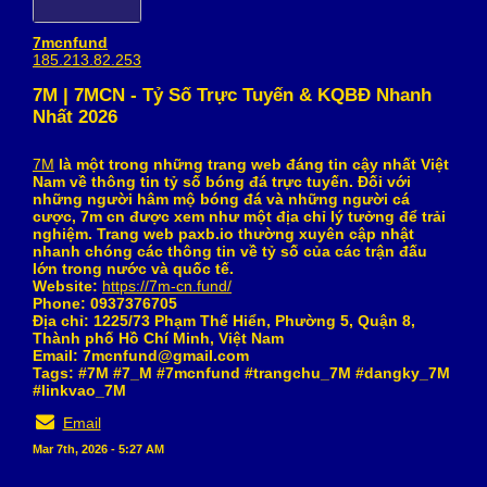
7mcnfund
185.213.82.253
7M | 7MCN - Tỷ Số Trực Tuyến & KQBĐ Nhanh
Nhất 2026
7M
là một trong những trang web đáng tin cậy nhất Việt
Nam về thông tin tỷ số bóng đá trực tuyến. Đối với
những người hâm mộ bóng đá và những người cá
cược, 7m cn được xem như một địa chỉ lý tưởng để trải
nghiệm. Trang web paxb.io thường xuyên cập nhật
nhanh chóng các thông tin về tỷ số của các trận đấu
lớn trong nước và quốc tế.
Website:
https://7m-cn.fund/
Phone: 0937376705
Địa chỉ: 1225/73 Phạm Thế Hiển, Phường 5, Quận 8,
Thành phố Hồ Chí Minh, Việt Nam
Email: 7mcnfund@gmail.com
Tags: #7M #7_M #7mcnfund #trangchu_7M #dangky_7M
#linkvao_7M
Email
Mar 7th, 2026 - 5:27 AM