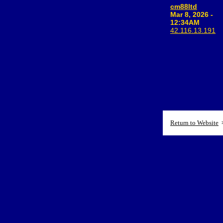
cm88ltd
Mar 8, 2026 -
12:34AM
42.116.13.191
Return to Website