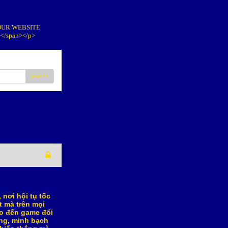
IT OUR WEBSITE
></span></p>
search
 nơi hội tụ tốc
ợt mà trên mọi
ino đến game đổi
ng, minh bạch