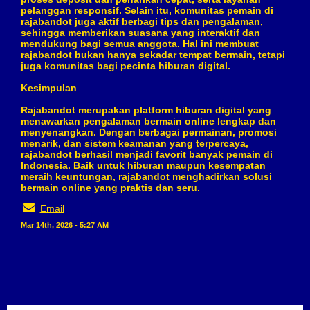
pelanggan responsif. Selain itu, komunitas pemain di
rajabandot juga aktif berbagi tips dan pengalaman,
sehingga memberikan suasana yang interaktif dan
mendukung bagi semua anggota. Hal ini membuat
rajabandot bukan hanya sekadar tempat bermain, tetapi
juga komunitas bagi pecinta hiburan digital.
Kesimpulan
Rajabandot merupakan platform hiburan digital yang
menawarkan pengalaman bermain online lengkap dan
menyenangkan. Dengan berbagai permainan, promosi
menarik, dan sistem keamanan yang terpercaya,
rajabandot berhasil menjadi favorit banyak pemain di
Indonesia. Baik untuk hiburan maupun kesempatan
meraih keuntungan, rajabandot menghadirkan solusi
bermain online yang praktis dan seru.
Email
Mar 14th, 2026 - 5:27 AM