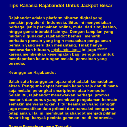
Tips Rahasia Rajabandot Untuk Jackpot Besar
Rajabandot adalah platform hiburan digital yang
semakin populer di Indonesia. Situs ini menyediakan
berbagai jenis permainan online, mulai dari slot, kasino,
hingga game interaktif lainnya. Dengan tampilan yang
mudah digunakan, rajabandot berhasil menarik
perhatian pemain yang ingin merasakan pengalaman
bermain yang seru dan menantang. Tidak hanya
menawarkan hiburan,
rajabandot togel
ini juga *******
karena memberikan kesempatan bagi pengguna untuk
mendapatkan keuntungan melalui permainan yang
tersedia.
Keunggulan Rajabandot
Salah satu keunggulan rajabandot adalah kemudahan
akses. Pengguna dapat bermain kapan saja dan di mana
saja melalui perangkat smartphone atau komputer.
Selain itu, rajabandot menawarkan berbagai promosi
menarik dan bonus yang membuat pengalaman bermain
semakin menyenangkan. Fitur keamanan yang canggih
juga memastikan data pribadi dan transaksi pengguna
tetap aman. Hal ini membuat rajabandot menjadi pilihan
favorit bagi banyak pecinta game online di Indonesia.
Ragam Permainan yang Tersedia