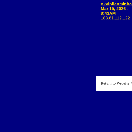
okviplienminh
Mar 15, 2026 -
9:43AM
183.81.112.122
Return to Website