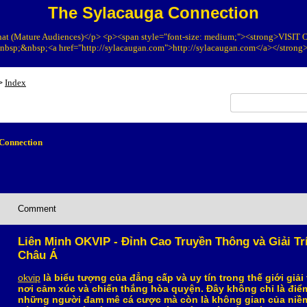
The Sylacauga Connection
at (Mature Audiences)</p> <p><span style="font-size: medium;"><strong>VIS
bsp;&nbsp;<a href="http://sylacaugan.com">http://sylacaugan.com</a></strong
Index
>
Connection
Comment
Liên Minh OKVIP - Đỉnh Cao Truyền Thông và Giải Tr
Châu Á
okvip
là biểu tượng của đẳng cấp và uy tín trong thế giới giải t
nơi cảm xúc và chiến thắng hòa quyện. Đây không chỉ là điể
những người đam mê cá cược mà còn là không gian của niềm 