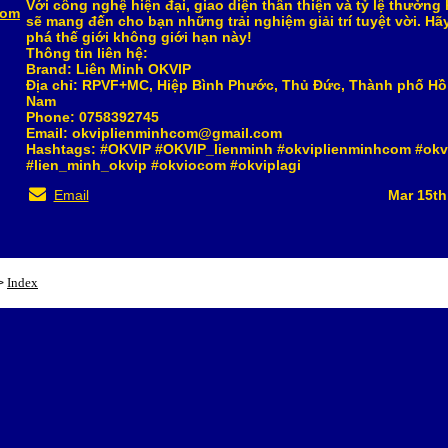
Với công nghệ hiện đại, giao diện thân thiện và tỷ lệ thưởng
com
sẽ mang đến cho bạn những trải nghiệm giải trí tuyệt vời. H
phá thế giới không giới hạn này!
Thông tin liên hệ:
Brand: Liên Minh OKVIP
Địa chỉ: RPVF+MC, Hiệp Bình Phước, Thủ Đức, Thành phố Hồ 
Nam
Phone: 0758392745
Email: okviplienminhcom@gmail.com
Hashtags: #OKVIP #OKVIP_lienminh #okviplienminhcom #okv
#lien_minh_okvip #okviocom #okviplagi
Email
Mar 15th
Index
>