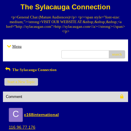
The Sylacauga Connection
<p>General Chat (Mature Audiences)</p> <p><span style="font-size:
medium;"><strong>VISIT OUR WEBSITE AT:&nbsp;&nbsp;&nbsp;<a
href="http://sylacaugan.com">http://sylacaugan.com</a></strong></span>
</p>
Menu
search
The Sylacauga Connection
Start a New Topic
Comment
C
c168international
116.96.77.176