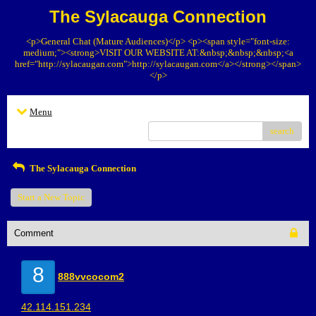
The Sylacauga Connection
<p>General Chat (Mature Audiences)</p> <p><span style="font-size:
medium;"><strong>VISIT OUR WEBSITE AT:&nbsp;&nbsp;&nbsp;<a
href="http://sylacaugan.com">http://sylacaugan.com</a></strong></span>
</p>
Menu
search
The Sylacauga Connection
Start a New Topic
Comment
8
888vvcocom2
42.114.151.234