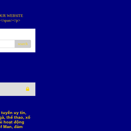
IT OUR WEBSITE
></span></p>
search
tuyến uy tín,
à, thể thao, xổ
ái hoạt động
of Man, đảm