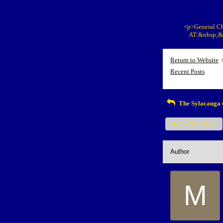
<p>General Ch
AT:&nbsp;&n
Return to Website
Recent Posts
The Sylacauga 
Start a New Topic
Author
M