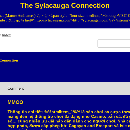
The Sylacauga Connection
at (Mature Audiences)</p> <p><span style="font-size: medium;"><strong>VIS
bsp;&nbsp;<a href="http://sylacaugan.com">http://sylacaugan.com</a></strong
Index
>
Connection
Comment
MMOO
Thông tin chi tiết: %%htmlItem_1%% là sân chơi cá cược trực 
mang đến hệ thống trò chơi đa dạng như Casino, bắn cá, đá g
số… cùng nhiều ưu đãi hấp dẫn dành cho người chơi. Nhà c
hợp pháp, được cấp phép bởi Cagayan and Freeport và Isle 