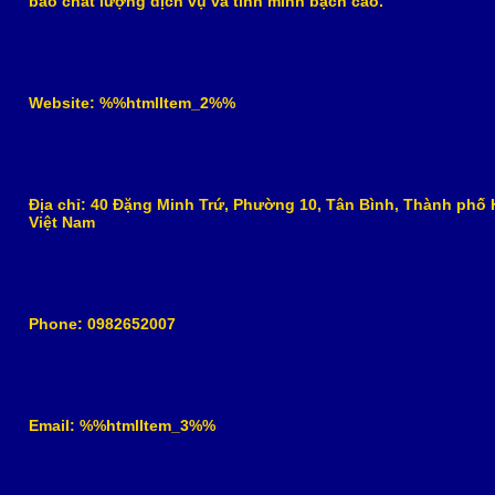
bảo chất lượng dịch vụ và tính minh bạch cao.
Website: %%htmlItem_2%%
Địa chỉ: 40 Đặng Minh Trứ, Phường 10, Tân Bình, Thành phố 
Việt Nam
Phone: 0982652007
Email: %%htmlItem_3%%