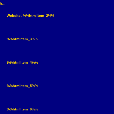
Nguyễn Minh Khang
Website: %%htmlItem_2%%
%%htmlItem_3%%
%%htmlItem_4%%
%%htmlItem_5%%
%%htmlItem_6%%