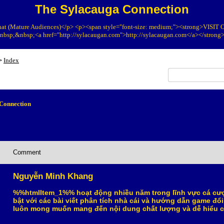
The Sylacauga Connection
at (Mature Audiences)</p> <p><span style="font-size: medium;"><strong>VIS
bsp;&nbsp;<a href="http://sylacaugan.com">http://sylacaugan.com</a></strong
Index
>
Connection
Comment
Nguyễn Minh Khang
%%htmlItem_1%% hoạt động nhiều năm trong lĩnh vực cá cượ
bật với các bài viết phân tích nhà cái và hướng dẫn game đổ
luôn mong muốn mang đến nội dung chất lượng và dễ hiểu c