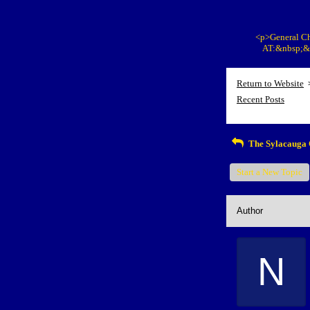
<p>General Ch
AT:&nbsp;&n
Return to Website
Recent Posts
The Sylacauga 
Start a New Topic
Author
N