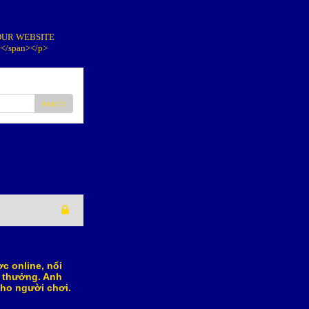
IT OUR WEBSITE
></span></p>
search
c online, nổi
i thưởng. Anh
ho người chơi.