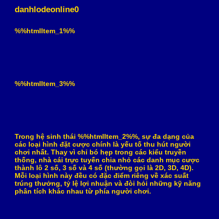
danhlodeonline0
%%htmlItem_1%%
%%htmlItem_3%%
Trong hệ sinh thái %%htmlItem_2%%, sự đa dạng của
các loại hình đặt cược chính là yếu tố thu hút người
chơi nhất. Thay vì chỉ bó hẹp trong các kiểu truyền
thống, nhà cái trực tuyến chia nhỏ các danh mục cược
thành lô 2 số, 3 số và 4 số (thường gọi là 2D, 3D, 4D).
Mỗi loại hình này đều có đặc điểm riêng về xác suất
trúng thưởng, tỷ lệ lợi nhuận và đòi hỏi những kỹ năng
phân tích khác nhau từ phía người chơi.