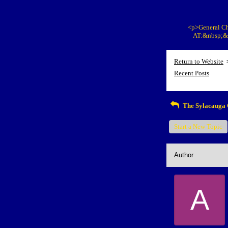
<p>General Ch
AT:&nbsp;&n
Return to Website
Recent Posts
The Sylacauga 
Start a New Topic
Author
A