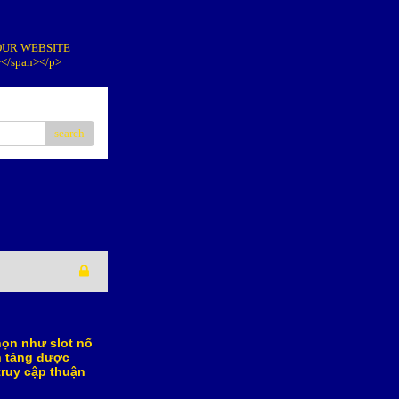
IT OUR WEBSITE
></span></p>
search
họn như slot nổ
ền tảng được
truy cập thuận