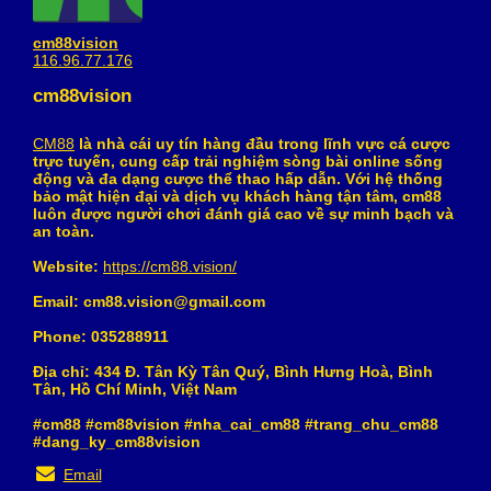
cm88vision
116.96.77.176
cm88vision
CM88
là nhà cái uy tín hàng đầu trong lĩnh vực cá cược
trực tuyến, cung cấp trải nghiệm sòng bài online sống
động và đa dạng cược thể thao hấp dẫn. Với hệ thống
bảo mật hiện đại và dịch vụ khách hàng tận tâm, cm88
luôn được người chơi đánh giá cao về sự minh bạch và
an toàn.
Website:
https://cm88.vision/
Email: cm88.vision@gmail.com
Phone: 035288911
Địa chỉ: 434 Đ. Tân Kỳ Tân Quý, Bình Hưng Hoà, Bình
Tân, Hồ Chí Minh, Việt Nam
#cm88 #cm88vision #nha_cai_cm88 #trang_chu_cm88
#dang_ky_cm88vision
Email