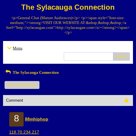
The Sylacauga Connection
<p>General Chat (Mature Audiences)</p> <p><span style="font-size:
medium;"><strong>VISIT OUR WEBSITE AT:&nbsp;&nbsp;&nbsp;<a
href="http://sylacaugan.com">http://sylacaugan.com</a></strong></span>
</p>
Menu
search
The Sylacauga Connection
Start a New Topic
Comment
8
88mhiphop
118.70.234.217