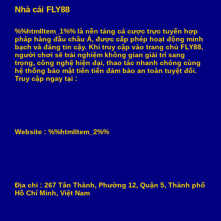
Nhà cái FLY88
%%htmlItem_1%% là nền tảng cá cược trực tuyến hợp
pháp hàng đầu châu Á, được cấp phép hoạt động minh
bạch và đáng tin cậy. Khi truy cập vào trang chủ FLY88,
người chơi sẽ trải nghiệm không gian giải trí sang
trọng, công nghệ hiện đại, thao tác nhanh chóng cùng
hệ thống bảo mật tiên tiến đảm bảo an toàn tuyệt đối.
Truy cập ngay tại :
Website : %%htmlItem_2%%
Địa chỉ : 267 Tân Thành, Phường 12, Quận 5, Thành phố
Hồ Chí Minh, Việt Nam