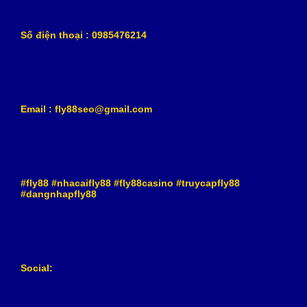
Số điện thoại : 0985476214
Email : fly88seo@gmail.com
#fly88 #nhacaifly88 #fly88casino #truycapfly88
#dangnhapfly88
Social: