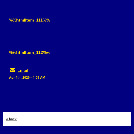
%%htmlItem_111%%
%%htmlItem_112%%
Email
Apr 4th, 2026 - 4:09 AM
« back