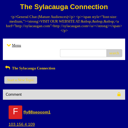
The Sylacauga Connection
<p>General Chat (Mature Audiences)</p> <p><span style="font-size:
medium;"><strong>VISIT OUR WEBSITE AT:&nbsp;&nbsp;&nbsp;<a
href="http://sylacaugan.com">http://sylacaugan.com</a></strong></span>
</p>
Menu
search
The Sylacauga Connection
Start a New Topic
Comment
F
fly88seocom1
103.156.4.109