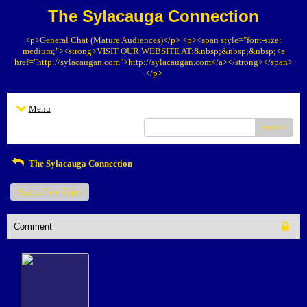
The Sylacauga Connection
<p>General Chat (Mature Audiences)</p> <p><span style="font-size:
medium;"><strong>VISIT OUR WEBSITE AT:&nbsp;&nbsp;&nbsp;<a
href="http://sylacaugan.com">http://sylacaugan.com</a></strong></span>
</p>
Menu
search
The Sylacauga Connection
Start a New Topic
Comment