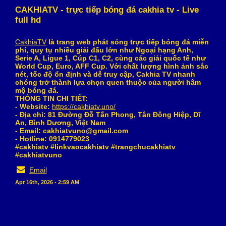
CAKHIATV - trực tiếp bóng đá cakhia tv - Live
full hd
CakhiaTV
là trang web phát sóng trực tiếp bóng đá miễn
phí, quy tụ nhiều giải đấu lớn như Ngoại hạng Anh,
Serie A, Ligue 1, Cúp C1, C2, cùng các giải quốc tế như
World Cup, Euro, AFF Cup. Với chất lượng hình ảnh sắc
nét, tốc độ ổn định và dễ truy cập, Cakhia TV nhanh
chóng trở thành lựa chọn quen thuộc của người hâm
mộ bóng đá.
THÔNG TIN CHI TIẾT:
- Website:
https://cakhiatv.uno/
- Địa chỉ: 81 Đường Đỗ Tấn Phong, Tân Đông Hiệp, Dĩ
An, Bình Dương, Việt Nam
- Email: cakhiatvuno@gmail.com
- Hotline: 0914779023
#cakhiatv #linkvaocakhiatv #trangchucakhiatv
#cakhiatvuno
Email
Apr 16th, 2026 - 2:59 AM