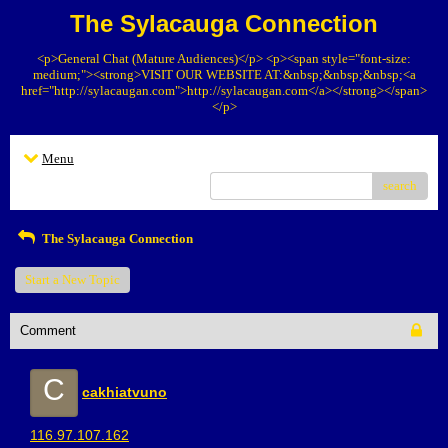
The Sylacauga Connection
<p>General Chat (Mature Audiences)</p> <p><span style="font-size:
medium;"><strong>VISIT OUR WEBSITE AT:&nbsp;&nbsp;&nbsp;<a
href="http://sylacaugan.com">http://sylacaugan.com</a></strong></span>
</p>
Menu
search
The Sylacauga Connection
Start a New Topic
Comment
C
cakhiatvuno
116.97.107.162