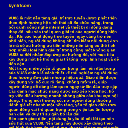
kynlifcom
VU88 là một nền tảng giải trí trực tuyến được phát triển
theo định hướng hệ sinh thái số đa chức năng, trong
bối cảnh công nghệ internet và thiết bị di động đang
thay đổi sâu sắc thói quen giải trí của người dùng hiện
đại. Khi các hoạt động trực tuyến ngày càng trở nên
phổ biến, người dùng không chỉ tìm kiếm nội dung đơn
lẻ mà có xu hướng ưu tiên những nền tảng có thể tích
hợp nhiều loại hình giải trí trong cùng một không gian.
VU88 ra đời nhằm đáp ứng xu hướng đó, với mục tiêu
xây dựng một hệ thống giải trí tổng hợp, linh hoạt và dễ
tiếp cận.
Một trong những yếu tố quan trọng làm nên đặc trưng
của VU88 chính là cách thiết kế trải nghiệm người dùng
theo hướng đơn giản nhưng hiệu quả. Giao diện được
xây dựng với bố cục rõ ràng, không rườm rà, giúp
người dùng dễ dàng làm quen ngay từ lần đầu truy cập.
Các danh mục chức năng được sắp xếp khoa học, hỗ
trợ việc điều hướng nhanh chóng giữa các khu vực nội
dung. Trong môi trường số, nơi người dùng thường
đánh giá rất nhanh một nền tảng, yếu tố giao diện trực
quan đóng vai trò quan trọng trong việc tạo ấn tượng
ban đầu và duy trì sự gắn bó lâu dài.
Bên cạnh giao diện, nội dung là yếu tố cốt lõi tạo nên
sức hút của VU88. Nền tảng này được xây dựng theo
mô hình tích hợp đa nội dung, thay vì tập trung vào một