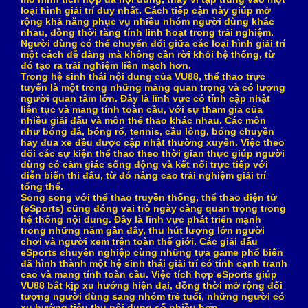
loại hình giải trí duy nhất. Cách tiếp cận này giúp mở
rộng khả năng phục vụ nhiều nhóm người dùng khác
nhau, đồng thời tăng tính linh hoạt trong trải nghiệm.
Người dùng có thể chuyển đổi giữa các loại hình giải trí
một cách dễ dàng mà không cần rời khỏi hệ thống, từ
đó tạo ra trải nghiệm liền mạch hơn.
Trong hệ sinh thái nội dung của VU88, thể thao trực
tuyến là một trong những mảng quan trọng và có lượng
người quan tâm lớn. Đây là lĩnh vực có tính cập nhật
liên tục và mang tính toàn cầu, với sự tham gia của
nhiều giải đấu và môn thể thao khác nhau. Các môn
như bóng đá, bóng rổ, tennis, cầu lông, bóng chuyền
hay đua xe đều được cập nhật thường xuyên. Việc theo
dõi các sự kiện thể thao theo thời gian thực giúp người
dùng có cảm giác sống động và kết nối trực tiếp với
diễn biến thi đấu, từ đó nâng cao trải nghiệm giải trí
tổng thể.
Song song với thể thao truyền thống, thể thao điện tử
(eSports) cũng đóng vai trò ngày càng quan trọng trong
hệ thống nội dung. Đây là lĩnh vực phát triển mạnh
trong những năm gần đây, thu hút lượng lớn người
chơi và người xem trên toàn thế giới. Các giải đấu
eSports chuyên nghiệp cùng những tựa game phổ biến
đã hình thành một hệ sinh thái giải trí có tính cạnh tranh
cao và mang tính toàn cầu. Việc tích hợp eSports giúp
VU88 bắt kịp xu hướng hiện đại, đồng thời mở rộng đối
tượng người dùng sang nhóm trẻ tuổi, những người có
xu hướng tiêu thụ nội dung số nhiều hơn.