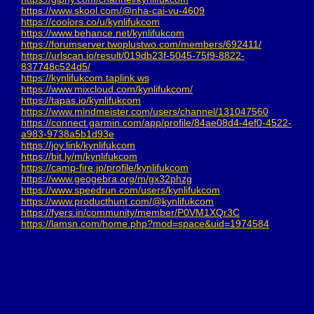
https://www.skool.com/@nha-cai-vu-4609
https://coolors.co/u/kynlifukcom
https://www.behance.net/kynlifukcom
https://forumserver.twoplustwo.com/members/692411/
https://urlscan.io/result/019db23f-5045-75f9-8822-
837748c524d5/
https://kynlifukcom.taplink.ws
https://www.mixcloud.com/kynlifukcom/
https://tapas.io/kynlifukcom
https://www.mindmeister.com/users/channel/131047560
https://connect.garmin.com/app/profile/84ae08d4-4ef0-4522-
a983-9738a5b1d93e
https://joy.link/kynlifukcom
https://bit.ly/m/kynlifukcom
https://camp-fire.jp/profile/kynlifukcom
https://www.geogebra.org/m/gx32phzg
https://www.speedrun.com/users/kynlifukcom
https://www.producthunt.com/@kynlifukcom
https://fyers.in/community/member/P0VM1XQr3C
https://lamsn.com/home.php?mod=space&uid=1974584