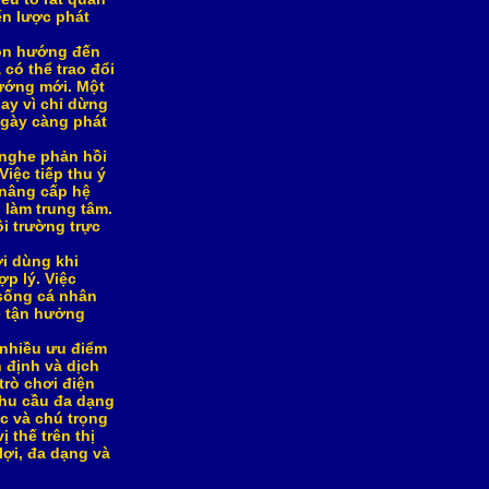
ến lược phát
còn hướng đến
có thể trao đổi
hướng mới. Một
hay vì chỉ dừng
ngày càng phát
 nghe phản hồi
iệc tiếp thu ý
 nâng cấp hệ
 làm trung tâm.
ôi trường trực
ời dùng khi
p lý. Việc
c sống cá nhân
sẽ tận hưởng
i nhiều ưu điểm
 định và dịch
trò chơi điện
nhu cầu đa dạng
ục và chú trọng
 thế trên thị
lợi, đa dạng và