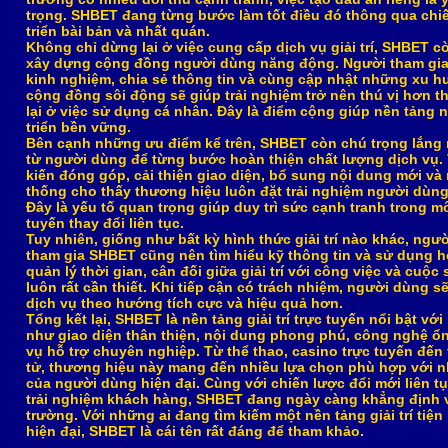
trọng. SHBET đang từng bước làm tốt điều đó thông qua chi
triển bài bản và nhất quán.
Không chỉ dừng lại ở việc cung cấp dịch vụ giải trí, SHBET 
xây dựng cộng đồng người dùng năng động. Người tham gia 
kinh nghiệm, chia sẻ thông tin và cùng cập nhật những xu 
cộng đồng sôi động sẽ giúp trải nghiệm trở nên thú vị hơn t
lại ở việc sử dụng cá nhân. Đây là điểm cộng giúp nền tảng 
triển bền vững.
Bên cạnh những ưu điểm kể trên, SHBET còn chú trọng lắng
từ người dùng để từng bước hoàn thiện chất lượng dịch vụ. V
kiến đóng góp, cải thiện giao diện, bổ sung nội dung mới và
thống cho thấy thương hiệu luôn đặt trải nghiệm người dùng
Đây là yếu tố quan trọng giúp duy trì sức cạnh tranh trong m
tuyến thay đổi liên tục.
Tuy nhiên, giống như bất kỳ hình thức giải trí nào khác, ngư
tham gia SHBET cũng nên tìm hiểu kỹ thông tin và sử dụng hợ
quản lý thời gian, cân đối giữa giải trí với công việc và cuộ
luôn rất cần thiết. Khi tiếp cận có trách nhiệm, người dùng 
dịch vụ theo hướng tích cực và hiệu quả hơn.
Tổng kết lại, SHBET là nền tảng giải trí trực tuyến nổi bật vớ
như giao diện thân thiện, nội dung phong phú, công nghệ ổn
vụ hỗ trợ chuyên nghiệp. Từ thể thao, casino trực tuyến đến 
tử, thương hiệu này mang đến nhiều lựa chọn phù hợp với 
của người dùng hiện đại. Cùng với chiến lược đổi mới liên t
trải nghiệm khách hàng, SHBET đang ngày càng khẳng định vị
trường. Với những ai đang tìm kiếm một nền tảng giải trí tiện 
hiện đại, SHBET là cái tên rất đáng để tham khảo.