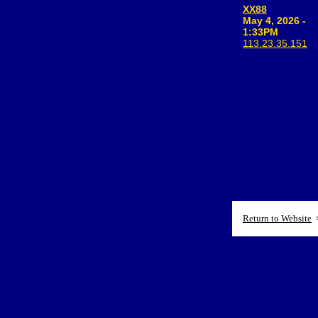
XX88
May 4, 2026 -
1:33PM
113.23.35.151
Return to Website