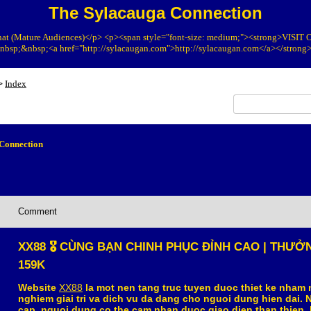
The Sylacauga Connection
at (Mature Audiences)</p> <p><span style="font-size: medium;"><strong>VIS
bsp;&nbsp;<a href="http://sylacaugan.com">http://sylacaugan.com</a></strong
Index
>
Connection
Comment
XX88 🎖️ CÙNG BẠN CHINH PHỤC ĐỈNH CAO | THƯ
159K
Website
XX88
la mot nen tang truc tuyen duoc thiet ke nham 
nghiem giai tri va dich vu da dang cho nguoi dung hien dai. N
cap, nguoi dung co the cam nhan duoc giao dien than thien, 