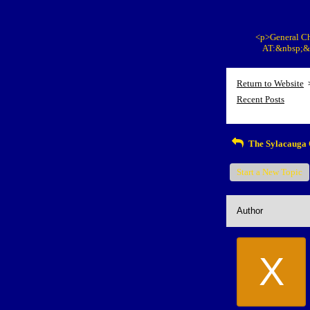
<p>General Ch
AT:&nbsp;&n
Return to Website
Recent Posts
The Sylacauga 
Start a New Topic
Author
X