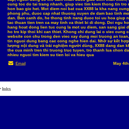
cung toc do tai trang nhanh, giup viec tim kiem thong tin tro
hon bao gio het. Mot diem noi bat cua XX88 la kha nang cun
phong phu, duoc cap nhat thuong xuyen de dam bao tinh mo
dan. Ben canh do, he thong tinh nang duoc toi uu hoa giup 
tac thuan tien tren ca may tinh va thiet bi di dong. Doi ngu h
hang hoat dong lien tuc cung la mot uu diem, san sang giai 
ho tro kip thoi khi can thiet. Khong chi dung lai o viec cung 
website con chu trong den viec xay dung moi truong an toan
tin nguoi dung bang cac cong nghe hien dai. Nhờ sự kết hợp
lượng nội dung và trải nghiệm người dùng, XX88 dang dan k
the cua minh tren thi truong truc tuyen, tro thanh lua chon d
nhieu nguoi tim kiem su tien loi va hieu qua
Email
May 4th
Index
>