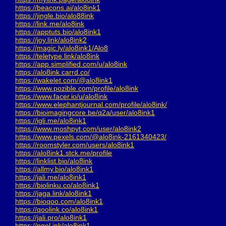
https://beacons.ai/alo8ink1
https://jingle.bio/alo88ink
https://link.me/alo8ink
https://apptuts.bio/alo8ink1
https://joy.link/alo8ink2
https://magic.ly/alo8ink1/Alo8
https://teletype.link/alo8ink
https://app.simplified.com/u/alo8ink
https://alo8ink.carrd.co/
https://wakelet.com/@alo8ink1
https://www.pozible.com/profile/alo8ink
https://www.facer.io/u/alo8ink
https://www.elephantjournal.com/profile/alo8ink/
https://bioimagingcore.be/q2a/user/alo8ink1
https://igli.me/alo8ink1
https://www.moshpyt.com/user/alo8ink2
https://www.pexels.com/@alo8ink-2161340423/
https://roomstyler.com/users/alo8ink1
https://alo8ink1.stck.me/profile
https://linklist.bio/alo8ink
https://allmy.bio/alo8ink1
https://jali.me/alo8ink1
https://biolinku.co/alo8ink1
https://jaga.link/alo8ink1
https://bioqoo.com/alo8ink1
https://qoolink.co/alo8ink1
https://jali.pro/alo8ink1
https://ngel.ink/alo8ink1