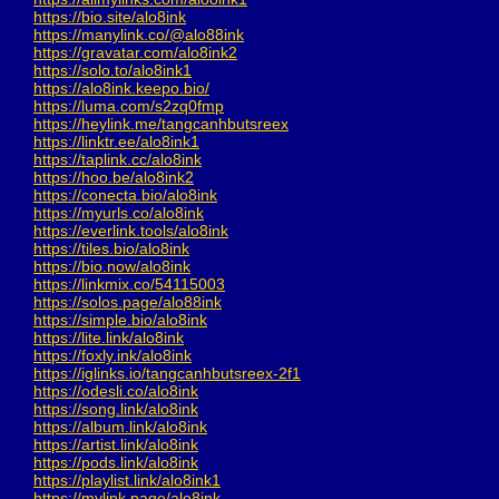
https://bio.site/alo8ink
https://manylink.co/@alo88ink
https://gravatar.com/alo8ink2
https://solo.to/alo8ink1
https://alo8ink.keepo.bio/
https://luma.com/s2zq0fmp
https://heylink.me/tangcanhbutsreex
https://linktr.ee/alo8ink1
https://taplink.cc/alo8ink
https://hoo.be/alo8ink2
https://conecta.bio/alo8ink
https://myurls.co/alo8ink
https://everlink.tools/alo8ink
https://tiles.bio/alo8ink
https://bio.now/alo8ink
https://linkmix.co/54115003
https://solos.page/alo88ink
https://simple.bio/alo8ink
https://lite.link/alo8ink
https://foxly.ink/alo8ink
https://iglinks.io/tangcanhbutsreex-2f1
https://odesli.co/alo8ink
https://song.link/alo8ink
https://album.link/alo8ink
https://artist.link/alo8ink
https://pods.link/alo8ink
https://playlist.link/alo8ink1
https://mylink.page/alo8ink