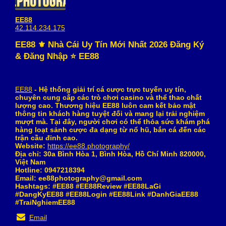
EE88
42.114.234.175
EE88 ⚜️ Nhà Cái Uy Tín Mới Nhất 2026 Đăng Ký
& Đăng Nhập ⭐️ EE88
EE88
- Hệ thống giải trí cá cược trực tuyến uy tín,
chuyên cung cấp các trò chơi casino và thể thao chất
lượng cao. Thương hiệu EE88 luôn cam kết bảo mật
thông tin khách hàng tuyệt đối và mang lại trải nghiệm
mượt mà. Tại đây, người chơi có thể thỏa sức khám phá
hàng loạt sảnh cược đa dạng từ nổ hũ, bắn cá đến các
trận cầu đỉnh cao.
Website:
https://ee88.photography/
Địa chỉ: 30a Bình Hòa 1, Bình Hòa, Hồ Chí Minh 820000,
Việt Nam
Hotline: 0947218394
Email: ee88photography@gmail.com
Hashtags: #EE88 #EE88Review #EE88LaGi
#DangKyEE88 #EE88Login #EE88Link #DanhGiaEE88
#TraiNghiemEE88
Email