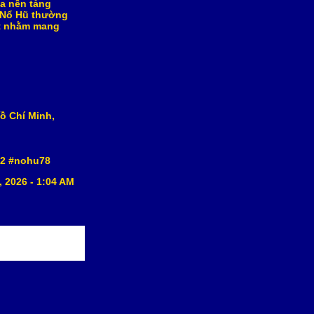
đa nền tảng
, Nổ Hũ thường
ết nhằm mang
ồ Chí Minh,
2 #nohu78
, 2026 - 1:04 AM