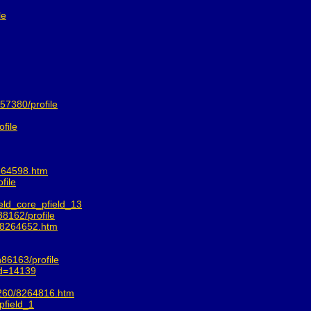
le
57380/profile
file
8264598.htm
file
ld_core_pfield_13
38162/profile
/8264652.htm
h86163/profile
id=14139
3260/8264816.htm
pfield_1