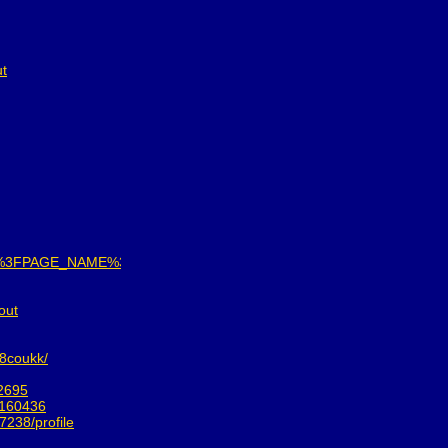
ut
F%3FPAGE_NAME%3Dprofile_view%26UID%3D255713
out
8coukk/
92695
3160436
238/profile