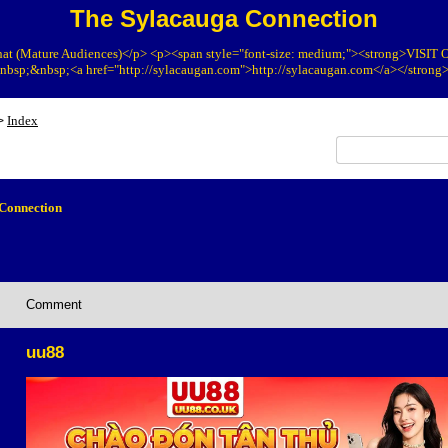
The Sylacauga Connection
at (Mature Audiences)</p> <p><span style="font-size: medium;"><strong>VIS
bsp;&nbsp;<a href="http://sylacaugan.com">http://sylacaugan.com</a></strong
Index
>
Connection
Comment
uu88