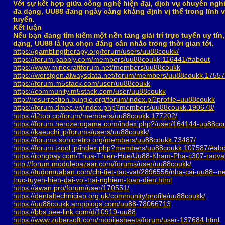
Với sự kết hợp giữa công nghệ hiện đại, dịch vụ chuyên ngh
đa dạng, UU88 đang ngày càng khẳng định vị thế trong lĩnh vự
tuyến.
Kết luận
Nếu bạn đang tìm kiếm một nền tảng giải trí trực tuyến uy tín
dạng, UU88 là lựa chọn đáng cân nhắc trong thời gian tới.
https://gamblingtherapy.org/forum/users/uu88coukk/
https://forum.pabbly.com/members/uu88coukk.116441/#about
https://www.minecraftforum.net/members/uu88coukk
https://worstgen.alwaysdata.net/forum/members/uu88coukk.1755
https://forum.m5stack.com/user/uu88coukk
https://community.m5stack.com/user/uu88coukk
http://resurrection.bungie.org/forum/index.pl?profile=uu88coukk
https://forum.dmec.vn/index.php?members/uu88coukk.190678/
https://l2top.co/forum/members/uu88coukk.177202/
https://forum.herozerogame.com/index.php?/user/164144-uu88co
https://kaeuchi.jp/forums/users/uu88coukk/
https://forums.sonicretro.org/members/uu88coukk.73487/
https://forum.tkool.jp/index.php?members/uu88coukk.107587/#ab
https://rongbay.com/Thua-Thien-Hue/Uu88-Kham-Pha-c307-raova
http://forum.modulebazaar.com/forums/user/uu88coukk/
https://tudomuaban.com/chi-tiet-rao-vat/2896556/nha-cai-uu88--nen
truc-tuyen-hien-dai-voi-trai-nghiem-toan-dien.html
https://awan.pro/forum/user/170551/
https://dentaltechnician.org.uk/community/profile/uu88coukk/
https://uu88coukk.ampblogs.com/uu88-78066713
https://bbs.bee-link.com/d/10919-uu88
https://www.zubersoft.com/mobilesheets/forum/user-137684.html