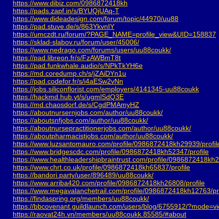
https://www.dibiz.com/0986872418kh
https://pads.zapf.in/s/BYUQjUAq-T
https://www.dideadesign.com/forum/topic/44970/uu88
https://pad.stuve.de/s/863YkvnIY
https://umczdt.ru/forum/?PAGE_NAME=profile_view&UID=158837
https://sklad-slabov.ru/forum/user/45006/
https://www.nedrago.com/forums/users/uu88coukk/
https://pad.libreon.fr/s/FzAWBmT8t
https://pad.funkwhale.audio/s/NPkTkYH6e
https://md.coredump.ch/s/jZAiDYn1u
https://pad.codefor.fr/s/i4aESw2vNn
https://jobs.siliconflorist.com/employers/4141345-uu88coukk
https://hackmd.hub.yt/s/ugmlSdQ3E
https://md.chaosdorf.de/s/CgdPMAmyHZ
https://aboutnursernjobs.com/author/uu88coukk/
https://aboutsnfjobs.com/author/uu88coukk/
https://aboutnursepractitionerjobs.com/author/uu88coukk/
https://aboutpharmacistjobs.com/author/uu88coukk/
https://www.luzsantomauro.com/profile/0986872418kh29939/profil
https://www.bridgescdc.com/profile/0986872418kh52347/profile
https://www.healthleadershipbraintrust.com/profile/0986872418kh2
https://www.chrt.co.uk/profile/0986872418kh65837/profile
https://bandori.party/user/896489/uu88coukk/
https://www.arriba420.com/profile/0986872418kh26808/profile
https://www.megavalanchetrail.com/profile/0986872418kh12763/pro
https://findaspring.org/members/uu88coukk/
https://bbcovenant.guildlaunch.com/users/blog/6755912/?mode=
https://raovat24h.vn/members/uu88coukk.85585/#about