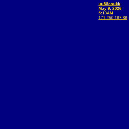
uu88coukk
May 9, 2026 -
5:13AM
171.250.167.86