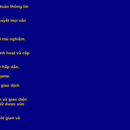
toàn thông tin
quyết mọi vấn
 trải nghiệm
inh hoạt và cập
ề hấp dẫn.
game.
 giao dịch
 và giao diện
giữ được sức
ời gian và