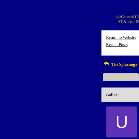
<p>General Ch
AT:&nbsp;&n
Return to Website
Recent Posts
The Sylacauga 
Start a New Topic
Author
U