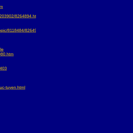
tm
/7203902/8264894.htm
opic/8118484/8264965.htm
le
980.htm
7403
ruc-tuyen.html