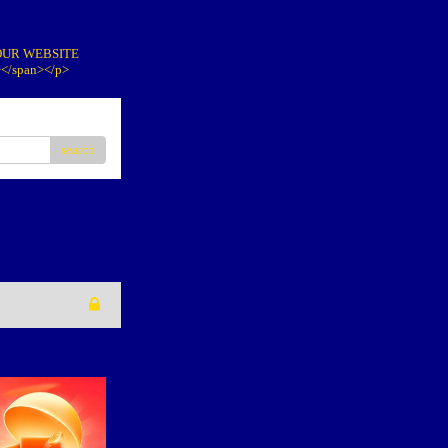
IT OUR WEBSITE
></span></p>
search