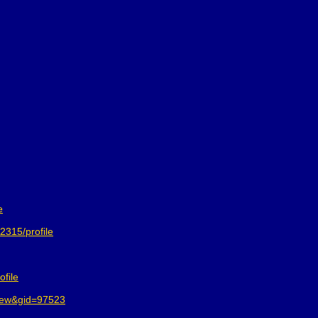
e
2315/profile
file
view&gid=97523