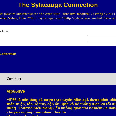
The Sylacauga Connection
at (Mature Audiences)</p> <p><span style="font-size: medium;"><strong>VIS
bsp;&nbsp;<a href="http://sylacaugan.com">http://sylacaugan.com</a></strong
Index
>
Connection
Comment
vip66live
VIP66
là nền tảng cá cược trực tuyến hiện đại, được phát triể
thân thiện, tốc độ truy cập ổn định và hệ thống dịch vụ tối 
dùng. Thương hiệu mang đến không gian trải nghiệm đa dạng
chuyên nghiệp trên nhiều thiết bị.