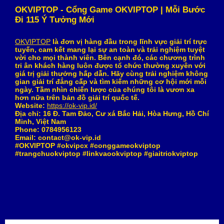
OKVIPTOP - Cổng Game OKVIPTOP | Mỗi Bước
Đi 115 Ý Tưởng Mới
OKVIPTOP
là đơn vị hàng đầu trong lĩnh vực giải trí trực
tuyến, cam kết mang lại sự an toàn và trải nghiệm tuyệt
vời cho mọi thành viên. Bên cạnh đó, các chương trình
tri ân khách hàng luôn được tổ chức thường xuyên với
giá trị giải thưởng hấp dẫn. Hãy cùng trải nghiệm không
gian giải trí đẳng cấp và tìm kiếm những cơ hội mới mỗi
ngày. Tầm nhìn chiến lược của chúng tôi là vươn xa
hơn nữa trên bản đồ giải trí quốc tế.
Website:
https://ok-vip.id/
Địa chỉ: 16 Đ. Tam Đảo, Cư xá Bắc Hải, Hòa Hưng, Hồ Chí
Minh, Việt Nam
Phone: 0784956123
Email: contact@ok-vip.id
#OKVIPTOP #okvipcx #conggameokviptop
#trangchuokviptop #linkvaookviptop #giaitriokviptop