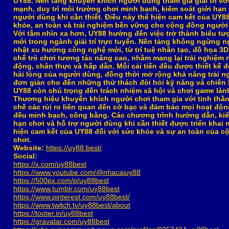
UY88. Nền tảng khuyến khích người dùng tham gia giải trí với
mạnh, duy trì môi trường chơi minh bạch, kiểm soát giới hạn 
người dùng khi cần thiết. Điều này thể hiện cam kết của UY88
khỏe, an toàn và trải nghiệm bền vững cho cộng đồng người
Với tầm nhìn xa hơn, UY88 hướng đến việc trở thành biểu tư
mới trong ngành giải trí trực tuyến. Nền tảng không ngừng n
nhật xu hướng công nghệ mới, từ trí tuệ nhân tạo, đồ họa 3D
chế trò chơi tương tác nâng cao, nhằm mang lại trải nghiệm
động, chân thực và hấp dẫn. Mỗi cải tiến đều được thiết kế 
hài lòng của người dùng, đồng thời mở rộng khả năng trải ngh
đơn giản cho đến những thử thách đòi hỏi kỹ năng và chiến 
UY88 còn chú trọng đến trách nhiệm xã hội và chơi game là
Thương hiệu khuyến khích người chơi tham gia với tinh thần g
chế các rủi ro liên quan đến cờ bạc và đảm bảo mọi hoạt độn
đều minh bạch, công bằng. Các chương trình hướng dẫn, kiể
hạn chơi và hỗ trợ người dùng khi cần thiết được triển khai 
hiện cam kết của UY88 đối với sức khỏe và sự an toàn của 
chơi.
Website:
https://uy88.best/
Social:
https://x.com/uy88best
https://www.youtube.com/@nhacaiuy88
https://500px.com/p/uy88best
https://www.tumblr.com/uy88best
https://www.pinterest.com/uy88best/
https://www.twitch.tv/uy88best/about
https://tooter.in/uy88best
https://gravatar.com/uy88best