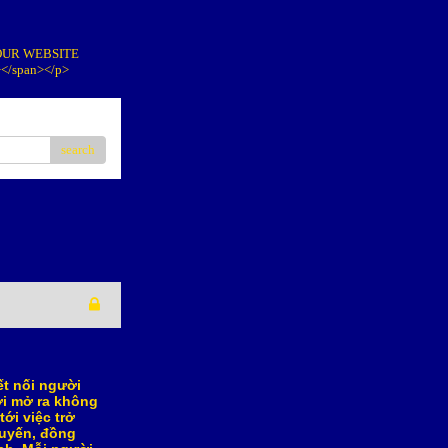
IT OUR WEBSITE
></span></p>
search
kết nối người
ời mở ra không
ới việc trở
tuyến, đồng