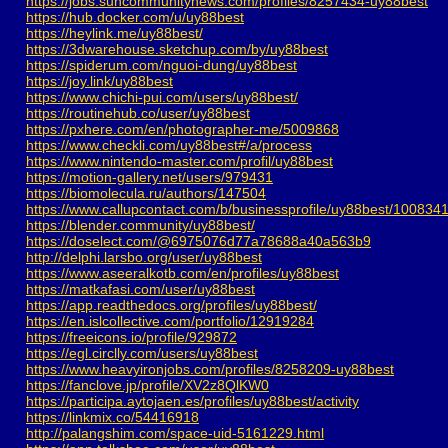
https://jobs.suncommunitynews.com/profiles/8257434-uy88best
https://hub.docker.com/u/uy88best
https://heylink.me/uy88best/
https://3dwarehouse.sketchup.com/by/uy88best
https://spiderum.com/nguoi-dung/uy88best
https://joy.link/uy88best
https://www.chichi-pui.com/users/uy88best/
https://routinehub.co/user/uy88best
https://pxhere.com/en/photographer-me/5009868
https://www.checkli.com/uy88best#/a/process
https://www.nintendo-master.com/profil/uy88best
https://motion-gallery.net/users/979431
https://biomolecula.ru/authors/147504
https://www.callupcontact.com/b/businessprofile/uy88best/100834
https://blender.community/uy88best/
https://doselect.com/@6975076d77a78688a40a563b9
http://delphi.larsbo.org/user/uy88best
https://www.aseeralkotb.com/en/profiles/uy88best
https://matkafasi.com/user/uy88best
https://app.readthedocs.org/profiles/uy88best/
https://en.islcollective.com/portfolio/12919284
https://freeicons.io/profile/929872
https://egl.circlly.com/users/uy88best
https://www.heavyironjobs.com/profiles/8258209-uy88best
https://fanclove.jp/profile/XV2z8QlKW0
https://participa.aytojaen.es/profiles/uy88best/activity
https://linkmix.co/54416918
http://palangshim.com/space-uid-5161229.html