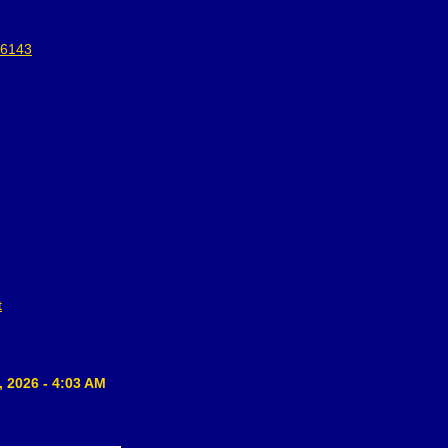
56143
t
, 2026 - 4:03 AM