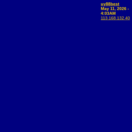
uy88best
May 11, 2026 -
4:03AM
113.168.132.40