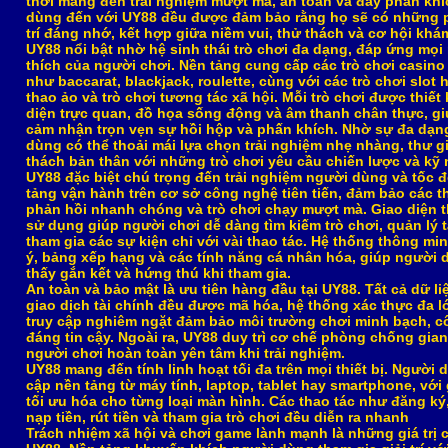
thời mang đến trải nghiệm mượt mà, an toàn và đầy phấn khí
dùng đến với UY88 đều được đảm bảo rằng họ sẽ có những p
trí đáng nhớ, kết hợp giữa niềm vui, thử thách và cơ hội khá
UY88 nổi bật nhờ hệ sinh thái trò chơi đa dạng, đáp ứng mọi
thích của người chơi. Nền tảng cung cấp các trò chơi casino
như baccarat, blackjack, roulette, cùng với các trò chơi slot h
thao ảo và trò chơi tương tác xã hội. Mỗi trò chơi được thiết 
diện trực quan, đồ họa sống động và âm thanh chân thực, g
cảm nhận trọn vẹn sự hồi hộp và phấn khích. Nhờ sự đa dạn
dùng có thể thoải mái lựa chọn trải nghiệm nhẹ nhàng, thư g
thách bản thân với những trò chơi yêu cầu chiến lược và kỹ 
UY88 đặc biệt chú trọng đến trải nghiệm người dùng và tốc đ
tảng vận hành trên cơ sở công nghệ tiên tiến, đảm bảo các 
phản hồi nhanh chóng và trò chơi chạy mượt mà. Giao diện t
sử dụng giúp người chơi dễ dàng tìm kiếm trò chơi, quản lý 
tham gia các sự kiện chỉ với vài thao tác. Hệ thống thông mi
ý, bảng xếp hạng và các tính năng cá nhân hóa, giúp người
thấy gắn kết và hứng thú khi tham gia.
An toàn và bảo mật là ưu tiên hàng đầu tại UY88. Tất cả dữ l
giao dịch tài chính đều được mã hóa, hệ thống xác thực đa l
truy cập nghiêm ngặt đảm bảo môi trường chơi minh bạch, c
đáng tin cậy. Ngoài ra, UY88 duy trì cơ chế phòng chống gian
người chơi hoàn toàn yên tâm khi trải nghiệm.
UY88 mang đến tính linh hoạt tối đa trên mọi thiết bị. Người 
cập nền tảng từ máy tính, laptop, tablet hay smartphone, với
tối ưu hóa cho từng loại màn hình. Các thao tác như đăng ký
nạp tiền, rút tiền và tham gia trò chơi đều diễn ra nhanh
Trách nhiệm xã hội và chơi game lành mạnh là những giá trị c