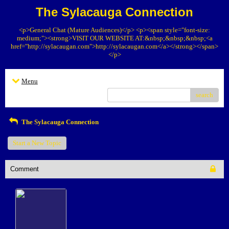
The Sylacauga Connection
<p>General Chat (Mature Audiences)</p> <p><span style="font-size:
medium;"><strong>VISIT OUR WEBSITE AT:&nbsp;&nbsp;&nbsp;<a
href="http://sylacaugan.com">http://sylacaugan.com</a></strong></span>
</p>
Menu
search
The Sylacauga Connection
Start a New Topic
Comment