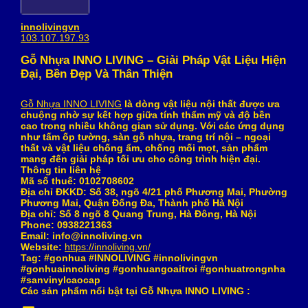
innolivingvn
103.107.197.93
Gỗ Nhựa INNO LIVING – Giải Pháp Vật Liệu Hiện
Đại, Bền Đẹp Và Thân Thiện
Gỗ Nhựa INNO LIVING
là dòng vật liệu nội thất được ưa
chuộng nhờ sự kết hợp giữa tính thẩm mỹ và độ bền
cao trong nhiều không gian sử dụng. Với các ứng dụng
như tấm ốp tường, sàn gỗ nhựa, trang trí nội – ngoại
thất và vật liệu chống ẩm, chống mối mọt, sản phẩm
mang đến giải pháp tối ưu cho công trình hiện đại.
Thông tin liên hệ
Mã số thuế: 0102708602
Địa chỉ ĐKKD: Số 38, ngõ 4/21 phố Phương Mai, Phường
Phương Mai, Quận Đống Đa, Thành phố Hà Nội
Địa chỉ: Số 8 ngõ 8 Quang Trung, Hà Đông, Hà Nội
Phone: 0938221363
Email: info@innoliving.vn
Website:
https://innoliving.vn/
Tag: #gonhua #INNOLIVING #innolivingvn
#gonhuainnoliving #gonhuangoaitroi #gonhuatrongnha
#sanvinylcaocap
Các sản phẩm nổi bật tại Gỗ Nhựa INNO LIVING :