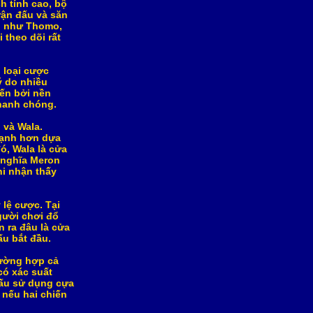
h tính cao, bộ
rận đấu và săn
ng như Thomo,
 theo dõi rất
 loại cược
ý do nhiều
yến bởi nền
nhanh chóng.
 và Wala.
mạnh hơn dựa
đó, Wala là cửa
 nghĩa Meron
hi nhận thấy
 lệ cược. Tại
người chơi đổ
n ra đâu là cửa
ấu bắt đầu.
rường hợp cả
 có xác suất
đấu sử dụng cựa
 nếu hai chiến