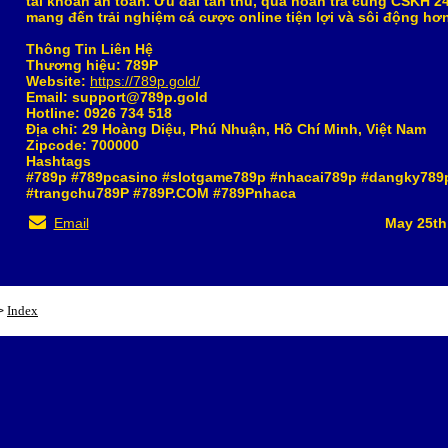
tài khoản an toàn. Ưu đãi tân thủ, quà hoàn trả cùng CSKH 2
mang đến trải nghiệm cá cược online tiện lợi và sôi động hơn
Thông Tin Liên Hệ
Thương hiệu: 789P
Website:
https://789p.gold/
Email: support@789p.gold
Hotline: 0926 734 518
Địa chỉ: 29 Hoàng Diệu, Phú Nhuận, Hồ Chí Minh, Việt Nam
Zipcode: 700000
Hashtags
#789p #789pcasino #slotgame789p #nhacai789p #dangky789
#trangchu789P #789P.COM #789Pnhaca
Email
May 25th
Index
>