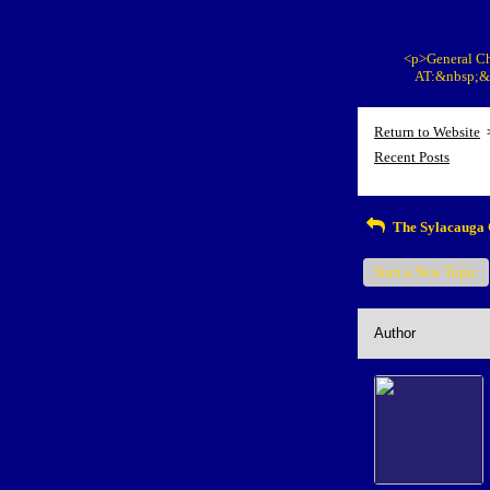
<p>General Ch
AT:&nbsp;&n
Return to Website
Recent Posts
The Sylacauga 
Start a New Topic
Author