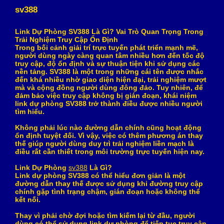
sv388
Link Dự Phòng SV388 Là Gì? Vai Trò Quan Trọng Trong
Trải Nghiệm Truy Cập Ổn Định
Trong bối cảnh giải trí trực tuyến phát triển mạnh mẽ,
người dùng ngày càng quan tâm nhiều hơn đến tốc độ
truy cập, độ ổn định và sự thuận tiện khi sử dụng các
nền tảng. SV388 là một trong những cái tên được nhắc
đến khá nhiều nhờ giao diện hiện đại, trải nghiệm mượt
mà và cộng đồng người dùng đông đảo. Tuy nhiên, để
đảm bảo việc truy cập không bị gián đoạn, khái niệm
link dự phòng SV388 trở thành điều được nhiều người
tìm hiểu.
Không phải lúc nào đường dẫn chính cũng hoạt động
ổn định tuyệt đối. Vì vậy, việc có thêm phương án thay
thế giúp người dùng duy trì trải nghiệm liền mạch là
điều rất cần thiết trong môi trường trực tuyến hiện nay.
Link Dự Phòng
sv388
Là Gì?
Link dự phòng SV388 có thể hiểu đơn giản là một
đường dẫn thay thế được sử dụng khi đường truy cập
chính gặp tình trạng chậm, gián đoạn hoặc không thể
kết nối.
Thay vì phải chờ đợi hoặc tìm kiếm lại từ đầu, người
dùng có thể sử dụng link dự phòng để tiếp tục truy cập