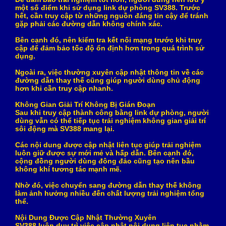
một số điểm khi sử dụng link dự phòng SV388. Trước
hết, cần truy cập từ những nguồn đáng tin cậy để tránh
gặp phải các đường dẫn không chính xác.
Bên cạnh đó, nên kiểm tra kết nối mạng trước khi truy
cập để đảm bảo tốc độ ổn định hơn trong quá trình sử
dụng.
Ngoài ra, việc thường xuyên cập nhật thông tin về các
đường dẫn thay thế cũng giúp người dùng chủ động
hơn khi cần truy cập nhanh.
Không Gian Giải Trí Không Bị Gián Đoạn
Sau khi truy cập thành công bằng link dự phòng, người
dùng vẫn có thể tiếp tục trải nghiệm không gian giải trí
sôi động mà SV388 mang lại.
Các nội dung được cập nhật liên tục giúp trải nghiệm
luôn giữ được sự mới mẻ và hấp dẫn. Bên cạnh đó,
cộng đồng người dùng đông đảo cũng tạo nên bầu
không khí tương tác mạnh mẽ.
Nhờ đó, việc chuyển sang đường dẫn thay thế không
làm ảnh hưởng nhiều đến chất lượng trải nghiệm tổng
thể.
Nội Dung Được Cập Nhật Thường Xuyên
SV388 luôn duy trì việc cập nhật nội dung liên tục nhằm