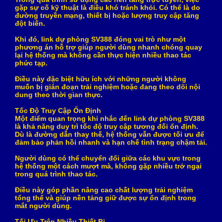
gặp sự cố kỹ thuật là điều khó tránh khỏi. Có thể là do
đường truyền mạng, thiết bị hoặc lượng truy cập tăng
đột biến.
Khi đó, link dự phòng SV388 đóng vai trò như một
phương án hỗ trợ giúp người dùng nhanh chóng quay
lại hệ thống mà không cần thực hiện nhiều thao tác
phức tạp.
Điều này đặc biệt hữu ích với những người không
muốn bị gián đoạn trải nghiệm hoặc đang theo dõi nội
dung theo thời gian thực.
Tốc Độ Truy Cập Ổn Định
Một điểm quan trọng khi nhắc đến link dự phòng SV388
là khả năng duy trì tốc độ truy cập tương đối ổn định.
Dù là đường dẫn thay thế, hệ thống vẫn được tối ưu để
đảm bảo phản hồi nhanh và hạn chế tình trạng chậm tải.
Người dùng có thể chuyển đổi giữa các khu vực trong
hệ thống một cách mượt mà, không gặp nhiều trở ngại
trong quá trình thao tác.
Điều này góp phần nâng cao chất lượng trải nghiệm
tổng thể và giúp nền tảng giữ được sự ổn định trong
mắt người dùng.
Tối Ưu Trên Nhiều Thiết Bị