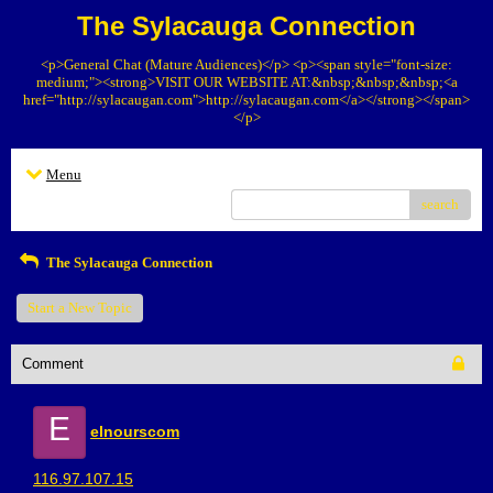
The Sylacauga Connection
<p>General Chat (Mature Audiences)</p> <p><span style="font-size:
medium;"><strong>VISIT OUR WEBSITE AT:&nbsp;&nbsp;&nbsp;<a
href="http://sylacaugan.com">http://sylacaugan.com</a></strong></span>
</p>
Menu
search
The Sylacauga Connection
Start a New Topic
Comment
E
elnourscom
116.97.107.15