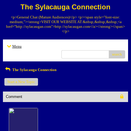
The Sylacauga Connection
<p>General Chat (Mature Audiences)</p> <p><span style="font-size:
medium;"><strong>VISIT OUR WEBSITE AT:&nbsp;&nbsp;&nbsp;<a
href="http://sylacaugan.com">http://sylacaugan.com</a></strong></span>
</p>
Menu
search
The Sylacauga Connection
Start a New Topic
Comment