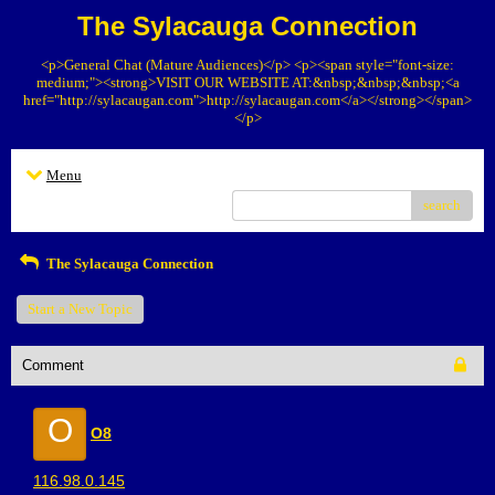
The Sylacauga Connection
<p>General Chat (Mature Audiences)</p> <p><span style="font-size:
medium;"><strong>VISIT OUR WEBSITE AT:&nbsp;&nbsp;&nbsp;<a
href="http://sylacaugan.com">http://sylacaugan.com</a></strong></span>
</p>
Menu
search
The Sylacauga Connection
Start a New Topic
Comment
O
O8
116.98.0.145