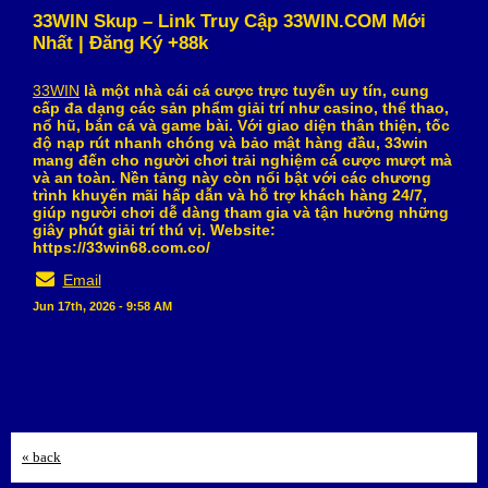
33WIN Skup – Link Truy Cập 33WIN.COM Mới
Nhất | Đăng Ký +88k
33WIN
là một nhà cái cá cược trực tuyến uy tín, cung
cấp đa dạng các sản phẩm giải trí như casino, thể thao,
nổ hũ, bắn cá và game bài. Với giao diện thân thiện, tốc
độ nạp rút nhanh chóng và bảo mật hàng đầu, 33win
mang đến cho người chơi trải nghiệm cá cược mượt mà
và an toàn. Nền tảng này còn nổi bật với các chương
trình khuyến mãi hấp dẫn và hỗ trợ khách hàng 24/7,
giúp người chơi dễ dàng tham gia và tận hưởng những
giây phút giải trí thú vị. Website:
https://33win68.com.co/
Email
Jun 17th, 2026 - 9:58 AM
« back