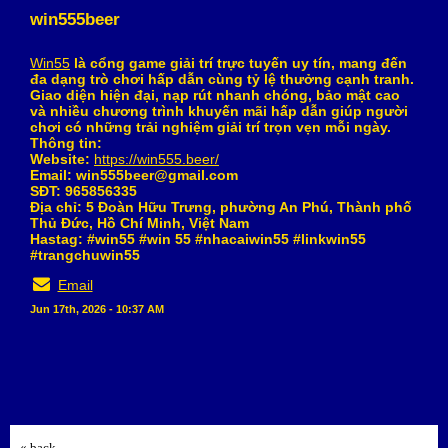
win555beer
Win55
là cổng game giải trí trực tuyến uy tín, mang đến
đa dạng trò chơi hấp dẫn cùng tỷ lệ thưởng cạnh tranh.
Giao diện hiện đại, nạp rút nhanh chóng, bảo mật cao
và nhiều chương trình khuyến mãi hấp dẫn giúp người
chơi có những trải nghiệm giải trí trọn vẹn mỗi ngày.
Thông tin:
Website:
https://win555.beer/
Email: win555beer@gmail.com
SĐT: 965856335
Địa chỉ: 5 Đoàn Hữu Trưng, phường An Phú, Thành phố
Thủ Đức, Hồ Chí Minh, Việt Nam
Hastag: #win55 #win 55 #nhacaiwin55 #linkwin55
#trangchuwin55
Email
Jun 17th, 2026 - 10:37 AM
« back