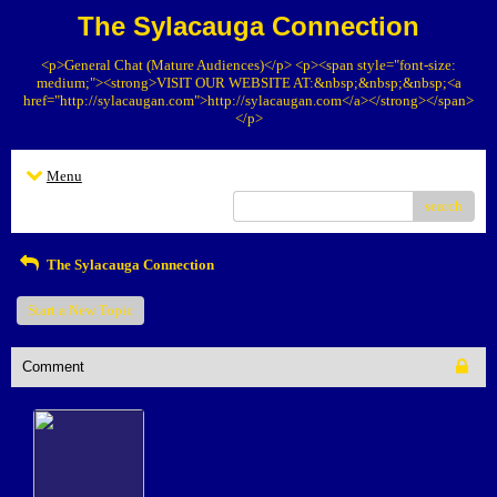
The Sylacauga Connection
<p>General Chat (Mature Audiences)</p> <p><span style="font-size:
medium;"><strong>VISIT OUR WEBSITE AT:&nbsp;&nbsp;&nbsp;<a
href="http://sylacaugan.com">http://sylacaugan.com</a></strong></span>
</p>
Menu
search
The Sylacauga Connection
Start a New Topic
Comment