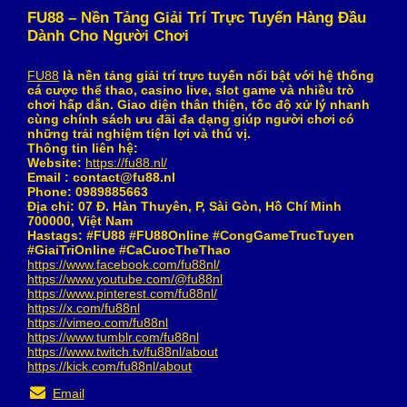
FU88 – Nền Tảng Giải Trí Trực Tuyến Hàng Đầu
Dành Cho Người Chơi
FU88
là nền tảng giải trí trực tuyến nổi bật với hệ thống
cá cược thể thao, casino live, slot game và nhiều trò
chơi hấp dẫn. Giao diện thân thiện, tốc độ xử lý nhanh
cùng chính sách ưu đãi đa dạng giúp người chơi có
những trải nghiệm tiện lợi và thú vị.
Thông tin liên hệ:
Website:
https://fu88.nl/
Email : contact@fu88.nl
Phone: 0989885663
Địa chỉ: 07 Đ. Hàn Thuyên, P, Sài Gòn, Hồ Chí Minh
700000, Việt Nam
Hastags: #FU88 #FU88Online #CongGameTrucTuyen
#GiaiTriOnline #CaCuocTheThao
https://www.facebook.com/fu88nl/
https://www.youtube.com/@fu88nl
https://www.pinterest.com/fu88nl/
https://x.com/fu88nl
https://vimeo.com/fu88nl
https://www.tumblr.com/fu88nl
https://www.twitch.tv/fu88nl/about
https://kick.com/fu88nl/about
Email