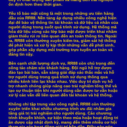
ổn định hơn theo thời gian.
Yếu tố bảo mật cũng là một trong những ưu tiên hàng
đầu của RR88. Nền tảng áp dụng nhiều công nghệ hiện
đại để bảo vệ thông tin tài khoản và dữ liệu cá nhân của
người dùng trong suốt quá trình sử dụng. Hệ thống mã
hóa dữ liệu cùng các lớp bảo mật được triển khai nhằm
giảm thiểu rủi ro liên quan đến an toàn thông tin. Ngoài
ra, RR88 còn thường xuyên kiểm tra, giám sát hệ thống
để phát hiện và xử lý kịp thời những vấn đề phát sinh,
góp phần xây dựng môi trường trực tuyến an toàn và
đáng tin cậy.
Bên cạnh chất lượng dịch vụ, RR88 còn chú trọng đến
công tác chăm sóc khách hàng. Đội ngũ hỗ trợ được
đào tạo bài bản, sẵn sàng giải đáp các thắc mắc và hỗ
trợ người dùng trong quá trình sử dụng thông qua
nhiều kênh liên lạc khác nhau. Việc duy trì dịch vụ hỗ
trợ nhanh chóng giúp nâng cao trải nghiệm tổng thể và
tạo sự thuận tiện khi người dùng cần được tư vấn hoặc
xử lý các vấn đề liên quan đến tài khoản và hệ thống.
Không chỉ tập trung vào công nghệ, RR88 còn thường
xuyên triển khai nhiều chương trình ưu đãi nhằm gia
tăng giá trị trải nghiệm cho người dùng. Các chương
trình khuyến khích, sự kiện theo mùa hoặc hoạt động tri
ân được cập nhật định kỳ, mang đến thêm nhiều cơ hội
tham gia các hoạt động giải trí hấp dẫn. Điều này góp