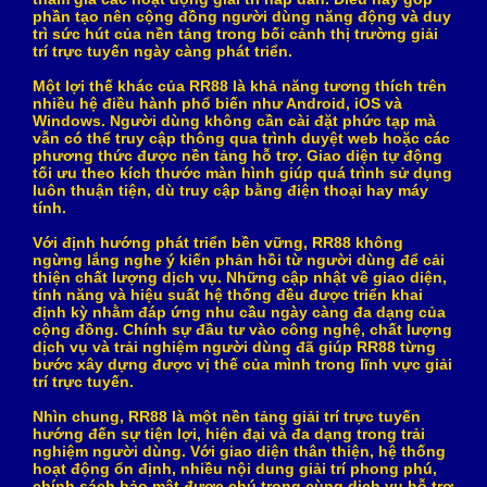
phần tạo nên cộng đồng người dùng năng động và duy
trì sức hút của nền tảng trong bối cảnh thị trường giải
trí trực tuyến ngày càng phát triển.
Một lợi thế khác của RR88 là khả năng tương thích trên
nhiều hệ điều hành phổ biến như Android, iOS và
Windows. Người dùng không cần cài đặt phức tạp mà
vẫn có thể truy cập thông qua trình duyệt web hoặc các
phương thức được nền tảng hỗ trợ. Giao diện tự động
tối ưu theo kích thước màn hình giúp quá trình sử dụng
luôn thuận tiện, dù truy cập bằng điện thoại hay máy
tính.
Với định hướng phát triển bền vững, RR88 không
ngừng lắng nghe ý kiến phản hồi từ người dùng để cải
thiện chất lượng dịch vụ. Những cập nhật về giao diện,
tính năng và hiệu suất hệ thống đều được triển khai
định kỳ nhằm đáp ứng nhu cầu ngày càng đa dạng của
cộng đồng. Chính sự đầu tư vào công nghệ, chất lượng
dịch vụ và trải nghiệm người dùng đã giúp RR88 từng
bước xây dựng được vị thế của mình trong lĩnh vực giải
trí trực tuyến.
Nhìn chung, RR88 là một nền tảng giải trí trực tuyến
hướng đến sự tiện lợi, hiện đại và đa dạng trong trải
nghiệm người dùng. Với giao diện thân thiện, hệ thống
hoạt động ổn định, nhiều nội dung giải trí phong phú,
chính sách bảo mật được chú trọng cùng dịch vụ hỗ trợ