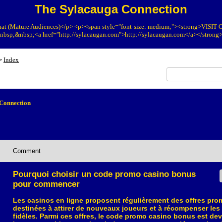
The Sylacauga Connection
at (Mature Audiences)</p> <p><span style="font-size: medium;"><strong>VIS
bsp;&nbsp;<a href="http://sylacaugan.com">http://sylacaugan.com</a></strong
Index
>
Connection
Comment
Pourquoi choisir un code promo casino bonus
pour commencer
Les casinos en ligne proposent régulièrement des offres pro
destinées à attirer de nouveaux joueurs et à récompenser les 
fidèles. Parmi ces offres, le code promo casino bonus est dev