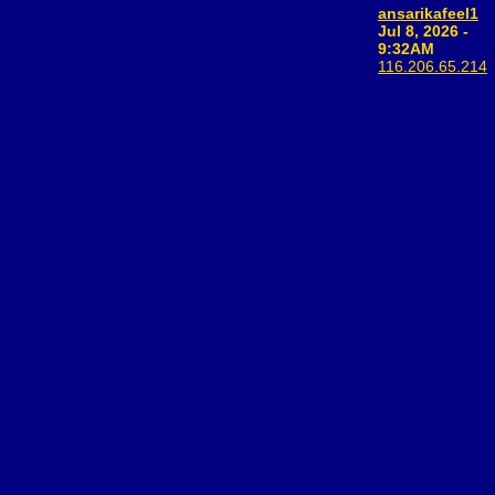
ansarikafeel1
Jul 8, 2026 -
9:32AM
116.206.65.214