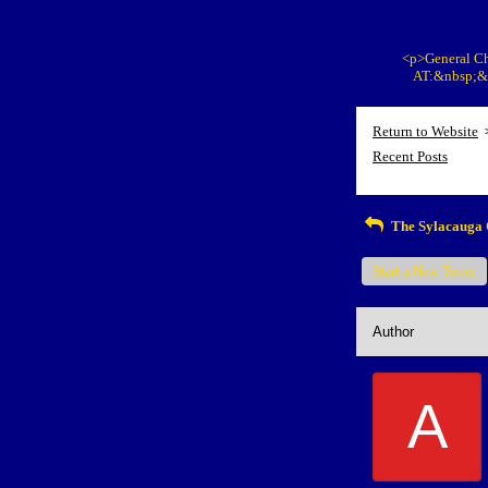
<p>General Ch
AT:&nbsp;&n
Return to Website
Recent Posts
The Sylacauga 
Start a New Topic
Author
A