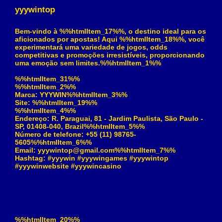
yyywintop
Bem-vindo à %%htmlItem_17%%, o destino ideal para os
aficionados por apostas! Aqui %%htmlItem_18%%, você
experimentará uma variedade de jogos, odds
competitivas e promoções irresistíveis, proporcionando
uma emoção sem limites.%%htmlItem_1%%
%%htmlItem_31%%
%%htmlItem_2%%
Marca: YYYWIN%%htmlItem_3%%
Site: %%htmlItem_19%%
%%htmlItem_4%%
Endereço: R. Paraguai, 81 - Jardim Paulista, São Paulo -
SP, 01408-040, Brazil%%htmlItem_5%%
Número de telefone: +55 (11) 98765-
5605%%htmlItem_6%%
Email: yyywintop@gmail.com%%htmlItem_7%%
Hashtag: #yyywin #yyywingames #yyywintop
#yyywinwebsite #yyywincasino
%%htmlItem_20%%