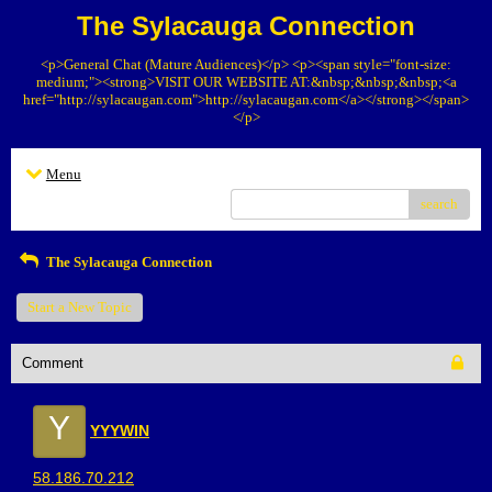
The Sylacauga Connection
<p>General Chat (Mature Audiences)</p> <p><span style="font-size:
medium;"><strong>VISIT OUR WEBSITE AT:&nbsp;&nbsp;&nbsp;<a
href="http://sylacaugan.com">http://sylacaugan.com</a></strong></span>
</p>
Menu
search
The Sylacauga Connection
Start a New Topic
Comment
Y
YYYWIN
58.186.70.212