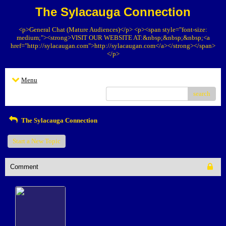
The Sylacauga Connection
<p>General Chat (Mature Audiences)</p> <p><span style="font-size:
medium;"><strong>VISIT OUR WEBSITE AT:&nbsp;&nbsp;&nbsp;<a
href="http://sylacaugan.com">http://sylacaugan.com</a></strong></span>
</p>
Menu
search
The Sylacauga Connection
Start a New Topic
Comment