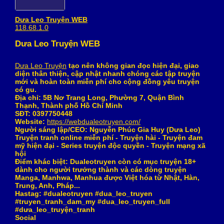
Dưa Leo Truyện WEB
118.68.1.0
Dưa Leo Truyện WEB
Dưa Leo Truyện
tạo nên không gian đọc hiện đại, giao
diện thân thiện, cập nhật nhanh chóng các tập truyện
mới và hoàn toàn miễn phí cho cộng đồng yêu truyện
có gu.
Địa chỉ: 5B Nơ Trang Long, Phường 7, Quận Bình
Thạnh, Thành phố Hồ Chí Minh
SĐT: 0397750448
Website:
https://webdualeotruyen.com/
Người sáng lập/CEO: Nguyễn Phúc Gia Huy (Dưa Leo)
Truyện tranh online miễn phí - Truyện hài - Truyện đam
mỹ hiện đại - Series truyện độc quyền - Truyện mạng xã
hội
Điểm khác biệt: Dualeotruyen còn có mục truyện 18+
dành cho người trưởng thành và các dòng truyện
Manga, Manhwa, Manhua được Việt hóa từ Nhật, Hàn,
Trung, Anh, Pháp...
Hastag: #dualeotruyen #dua_leo_truyen
#truyen_tranh_dam_my #dua_leo_truyen_full
#dưa_leo_truyện_tranh
Social